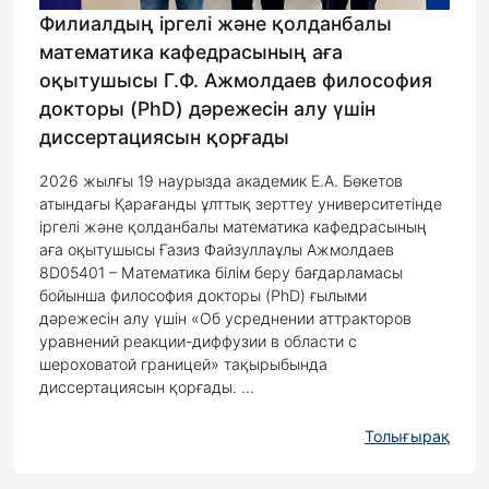
Филиалдың іргелі және қолданбалы
математика кафедрасының аға
оқытушысы Г.Ф. Ажмолдаев философия
докторы (PhD) дәрежесін алу үшін
диссертациясын қорғады
2026 жылғы 19 наурызда академик Е.А. Бөкетов
атындағы Қарағанды ұлттық зерттеу университетінде
іргелі және қолданбалы математика кафедрасының
аға оқытушысы Ғазиз Файзуллаұлы Ажмолдаев
8D05401 – Математика білім беру бағдарламасы
бойынша философия докторы (PhD) ғылыми
дәрежесін алу үшін «Об усреднении аттракторов
уравнений реакции-диффузии в области с
шероховатой границей» тақырыбында
диссертациясын қорғады. ...
Толығырақ