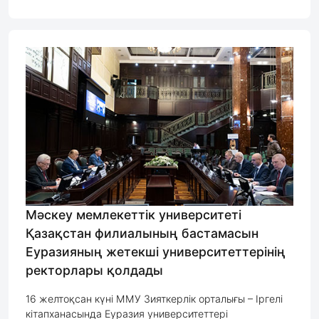
Мәскеу мемлекеттік университеті
Қазақстан филиалының бастамасын
Еуразияның жетекші университеттерінің
ректорлары қолдады
16 желтоқсан күні ММУ Зияткерлік орталығы – Іргелі
кітапханасында Еуразия университеттері