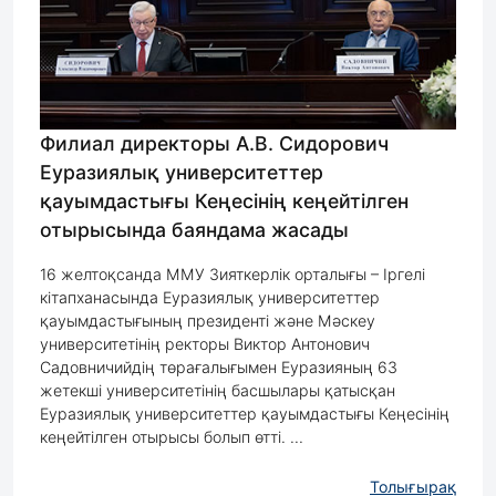
Филиал директоры А.В. Сидорович
Еуразиялық университеттер
қауымдастығы Кеңесінің кеңейтілген
отырысында баяндама жасады
16 желтоқсанда ММУ Зияткерлік орталығы – Іргелі
кітапханасында Еуразиялық университеттер
қауымдастығының президенті және Мәскеу
университетінің ректоры Виктор Антонович
Садовничийдің төрағалығымен Еуразияның 63
жетекші университетінің басшылары қатысқан
Еуразиялық университеттер қауымдастығы Кеңесінің
кеңейтілген отырысы болып өтті. ...
Толығырақ