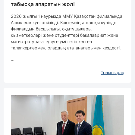
табысқа апаратын жол!
2026 жылғы 1 наурызда ММУ Қазақстан филиалында
Ашық есік күні өткізілді. Көктемнің алғашқы күнінде
Филиалдың басшылығы, оқытушылары,
қызметкерлері және студенттері бакалавриат және
магистратураға түсуге үміт етіп келген
талапкерлермен, олардың ата-аналарымен кездесті.
...
Толығырақ