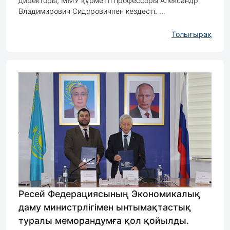
директоры, ММУ құрметті профессоры Александр
Владимирович Сидоровичпен кездесті. ...
Толығырақ
Ресей Федерациясының Экономикалық
даму министрлігімен ынтымақтастық
туралы меморандумға қол қойылды.