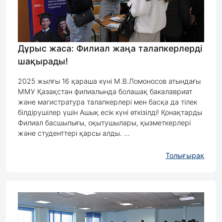
Дұрыс жаса: Филиал жаңа талапкерлерді
шақырады!
2025 жылғы 16 қараша күні М.В.Ломоносов атындағы
ММУ Қазақстан филиалында болашақ бакалавриат
және магистратура талапкерлері мен басқа да тілек
білдірушілер үшін Ашық есік күні өткізілді! Қонақтарды
Филиал басшылығы, оқытушылары, қызметкерлері
және студенттері қарсы алды. ...
Толығырақ