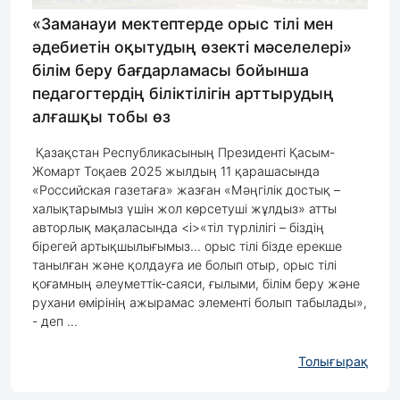
«Заманауи мектептерде орыс тілі мен
әдебиетін оқытудың өзекті мәселелері»
білім беру бағдарламасы бойынша
педагогтердің біліктілігін арттырудың
алғашқы тобы өз
Қазақстан Республикасының Президенті Қасым-
Жомарт Тоқаев 2025 жылдың 11 қарашасында
«Российская газетаға» жазған «Мәңгілік достық –
халықтарымыз үшін жол көрсетуші жұлдыз» атты
авторлық мақаласында <i>«тіл түрлілігі – біздің
бірегей артықшылығымыз... орыс тілі бізде ерекше
танылған және қолдауға ие болып отыр, орыс тілі
қоғамның әлеуметтік-саяси, ғылыми, білім беру және
рухани өмірінің ажырамас элементі болып табылады»,
- деп ...
Толығырақ