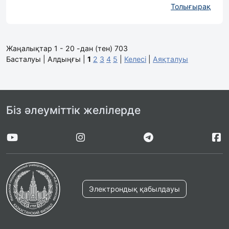
Толығырақ
Жаңалықтар 1 - 20 -дан (тен) 703
Басталуы | Алдыңғы |
1
2
3
4
5
|
Келесі
|
Аяқталуы
Біз әлеуміттік желілерде
Электрондық қабылдауы