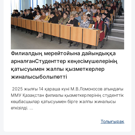
Филиалдың мерейтойына дайындыққа
арналғанСтуденттер кеңесімүшелерінің
қатысуымен жалпы қызметкерлер
жиналысыболыпөтті
2025 жылғы 14 қараша күні М.В.Ломоносов атындағы
ММУ Қазақстан филиалы қызметкерлерінің студенттік
көшбасшылар қатысуымен бірге жалпы жиналысы
өткізілді. ...
Толығырақ