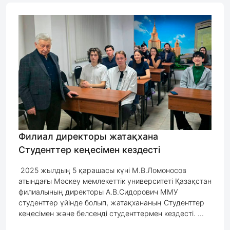
Филиал директоры жатақхана
Студенттер кеңесімен кездесті
2025 жылдың 5 қарашасы күні М.В.Ломоносов
атындағы Мәскеу мемлекеттік университеті Қазақстан
филиалының директоры А.В.Сидорович ММУ
студенттер үйінде болып, жатақхананың Студенттер
кеңесімен және белсенді студенттермен кездесті. ...