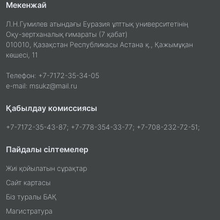
Мекенжай
Л.Н.Гумилев атындағы Еуразия ұлттық университетінің
Оқу-зертханалық ғимараты (7 қабат)
010010, Қазақстан Республикасы Астана қ., Қажымұқан
көшесі, 11
Телефон: +7-7172-35-34-05
e-mail: msukz@mail.ru
Қабылдау комиссиясы
+7-7172-35-43-87; +7-778-354-33-77; +7-708-232-72-51;
Пайдалы сілтемелер
Жиі қойылатын сұрақтар
Сайт картасы
Біз туралы БАҚ
Магистратура