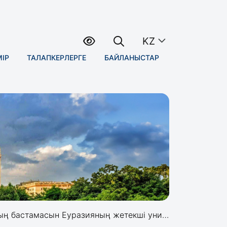
KZ
МІР
ТАЛАПКЕРЛЕРГЕ
БАЙЛАНЫСТАР
ияның жетекші университеттерінің ректорлары қолдады