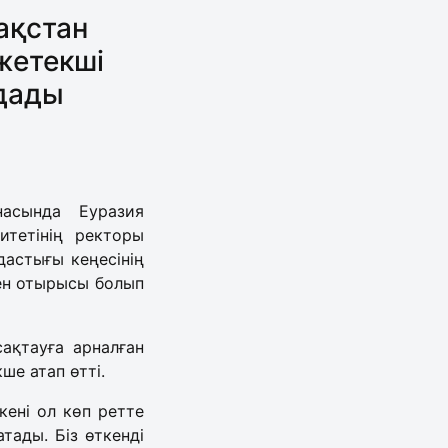
ақстан
жетекші
лдады
насында Еуразия
итетінің ректоры
астығы кеңесінің
ген отырысы болып
ақтауға арналған
е атап өтті.
ені ол көп ретте
тады. Біз өткенді