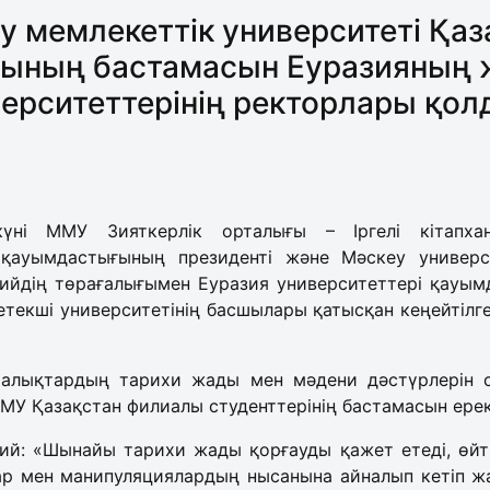
у мемлекеттік университеті Қаз
ының бастамасын Еуразияның 
ерситеттерінің ректорлары қо
үні ММУ Зияткерлік орталығы – Іргелі кітапха
 қауымдастығының президенті және Мәскеу универс
ийдің төрағалығымен Еуразия университеттері қауымд
текші университетінің басшылары қатысқан кеңейтіл
халықтардың тарихи жады мен мәдени дәстүрлерін с
У Қазақстан филиалы студенттерінің бастамасын ерекш
ий: «Шынайы тарихи жады қорғауды қажет етеді, өйтк
р мен манипуляциялардың нысанына айналып кетіп жа