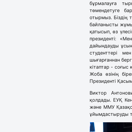
бұрмалауға ты
төмендетуге ба
отырмыз. Біздің 
байланысты жұмыс
қатысып, өз үлес
президенті: «Ме
дайындауды ұсын
студенттері м
шығарғаннан берг
кітаптар - соғыс 
Жоба өзінің бір
Президенті Қасым
Виктор Антонов
қолдады. ЕУҚ Ке
және ММУ Қазақс
ұйымдастыруды т