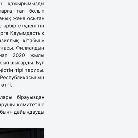
ан қажырымызды
ларға тап болып
 анық және осыған
 әрбір студенттің
бірге Қауымдастық
азиялық кітабын»
лғасы. Филиалдың
рнап 2020 жылы
асып шығарды. Бұл
істің тірі тарихы.
 Республикасының
өтті.
лары бірауыздан
арушы комитетіне
абын» дайындауды