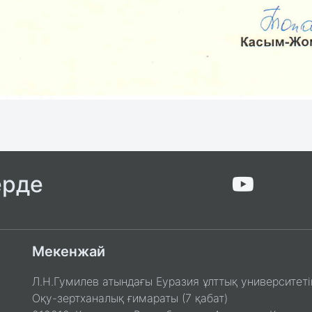
ерде
Мекенжай
Л.Н.Гумилев атындағы Еуразия ұлттық университеті
Оқу-зертханалық ғимараты (7 қабат)