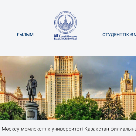
ҒЫЛЫМ
СТУДЕНТТІК Ө
Мәскеу мемлекеттік университеті Қазақстан филиалының бастамасын Еураз