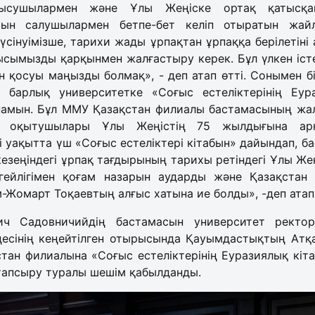
рысушылармен және Ұлы Жеңіске ортақ қатысқ
рын салушылармен бетпе-бет келіп отыратын жай
түсінуімізше, тарихи жады ұрпақтан ұрпаққа берілетіні
ымызды қарқынмен жалғастыру керек. Бұл үлкен істе
ін қосуы маңызды болмақ», - деп атап өтті. Сонымен 
н барлық университетке «Соғыс естеліктерінің Еур
амын. Бұл ММУ Қазақстан филиалы бастамасының жа
ен оқытушылары Ұлы Жеңістің 75 жылдығына а
і уақытта үш «Соғыс естеліктері кітабын» дайындап, б
кезеңіндегі ұрпақ тағдырының тарихы ретіндегі Ұлы Жең
егейлігімен қоғам назарын аударды және Қазақстан
-Жомарт Тоқаевтың алғыс хатына ие болды», -деп атап 
ич Садовничийдің бастамасын университет ректор
ңесінің кеңейтілген отырысында Қауымдастықтың Атқ
тан филиалына «Соғыс естеліктерінің Еуразиялық кіт
апсыру туралы шешім қабылданды.