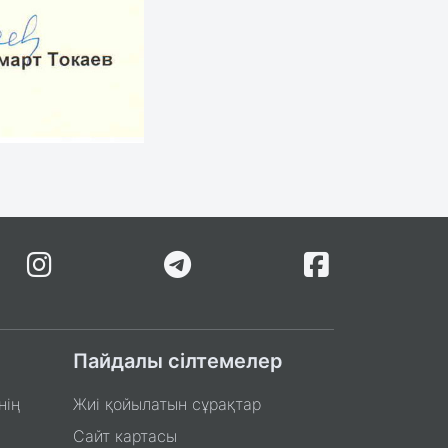
Пайдалы сілтемелер
нің
Жиі қойылатын сұрақтар
Сайт картасы