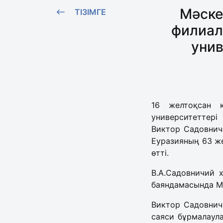
Мәске
ТІЗІМГЕ
филиал
унив
16 желтоқсан к
университеттері
Виктор Садовнич
Еуразияның 63 же
өтті.
В.А.Садовничий 
баяндамасында ММ
Виктор Садовнич
саяси бұрмалаула