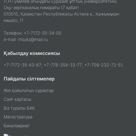
Л.Н.Гумилев атындағы Еуразия ұлттық университетінің
Оқу-зертханалық ғимараты (7 қабат)
010010, Қазақстан Республикасы Астана қ., Қажымұқан
көшесі, 11
Телефон: +7-7172-35-34-05
e-mail: msukz@mail.ru
Қабылдау комиссиясы
+7-7172-35-43-87; +7-778-354-33-77; +7-708-232-72-51;
Пайдалы сілтемелер
Жиі қойылатын сұрақтар
Сайт картасы
Біз туралы БАҚ
Магистратура
Бакалавриат