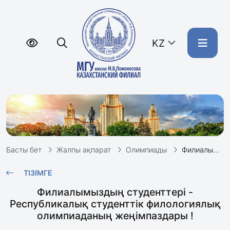
KZ
Басты бет
Жалпы ақпарат
Олимпиады
Филиалымыздың студенттері - Республикалық студенттік филологиялық олимпиаданың жеңімпаздары !
ТІЗІМГЕ
Филиалымыздың студенттері -
Республикалық студенттік филологиялық
олимпиаданың жеңімпаздары !