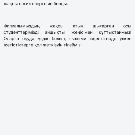
жақсы нәтижелерге ие болды.
Филиалымыздың жақсы атын шығарған осы
студенттерімізді айшықты жеңісімен құттықтаймыз!
Оларға оқуда үздік болып, ғылыми ізденістерде үлкен
жетістіктерге қол жеткізуін тілейміз!