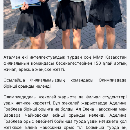
Аталған екі интеллектуалдық турдан соң ММУ Қазақстан
филиалының командасы бәсекелестерінен 150 ұпай артық
жинап, ерекше жеңіске жетті.
Осылайша Филиалымыздың командасы Олимпиадада
бірінші орынды иеленді.
Олимпиададағы жекелей жарыста да Филиал студенттері
үздік нәтиже көрсетті. Бұл жекелей жарыстарда Аделина
Граблева бірінші орынға ие болды. Ал Елена Накоскина мен
Варвара Чайковская екінші орынды иеленді. Аделина
Граблева орыс әдебиеті бойынша турда үздік нәтижеге қол
жеткізсе, Елена Накоскина орыс тілі бойынша турда ең