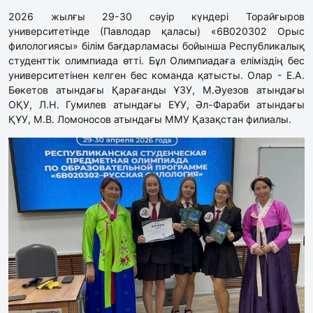
2026 жылғы 29-30 сәуір күндері Торайғыров
университетінде (Павлодар қаласы) «6B020302 Орыс
филологиясы» білім бағдарламасы бойынша Республикалық
студенттік олимпиада өтті. Бұл Олимпиадаға еліміздің бес
университетінен келген бес команда қатысты. Олар - Е.А.
Бөкетов атындағы Қарағанды ҰЗУ, М.Әуезов атындағы
ОҚУ, Л.Н. Гумилев атындағы ЕҰУ, Әл-Фараби атындағы
ҚҰУ, М.В. Ломоносов атындағы ММУ Қазақстан филиалы.