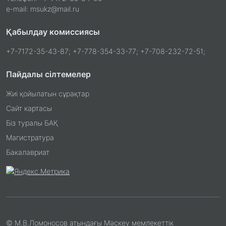
e-mail: msukz@mail.ru
Қабылдау комиссиясы
+7-7172-35-43-87; +7-778-354-33-77; +7-708-232-72-51;
Пайдалы сілтемелер
Жиі қойылатын сұрақтар
Сайт картасы
Біз туралы БАҚ
Магистратура
Бакалавриат
© М.В.Ломоносов атындағы Мәскеу мемлекеттік