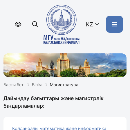
KZ
Басты бет
Білім
Магистратура
Дайындау бағыттары және магистрлік
бағдарламалар:
Қолданбалы математика және информатика