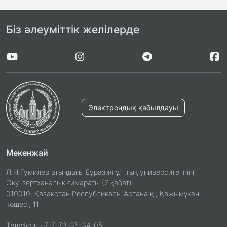
Біз әлеуміттік желілерде
Электрондық қабылдауы
Мекенжай
Л.Н.Гумилев атындағы Еуразия ұлттық университетінің
Оқу-зертханалық ғимараты (7 қабат)
010010, Қазақстан Республикасы Астана қ., Қажымұқан
көшесі, 11
Телефон: +7-7172-35-34-05