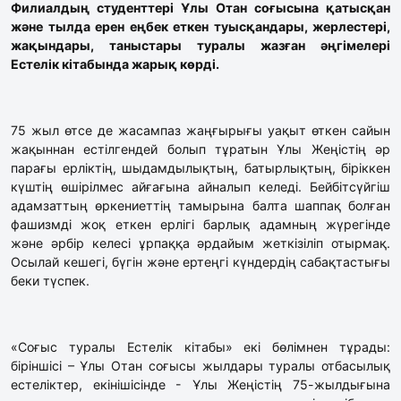
Филиалдың студенттері Ұлы Отан соғысына қатысқан
және тылда ерен еңбек еткен туысқандары, жерлестері,
жақындары, таныстары туралы жазған әңгімелері
Естелік кітабында жарық көрді.
75 жыл өтсе де жасампаз жаңғырығы уақыт өткен сайын
жақыннан естілгендей болып тұратын Ұлы Жеңістің әр
парағы ерліктің, шыдамдылықтың, батырлықтың, біріккен
күштің өшірілмес айғағына айналып келеді. Бейбітсүйгіш
адамзаттың өркениеттің тамырына балта шаппақ болған
фашизмді жоқ еткен ерлігі барлық адамның жүрегінде
және әрбір келесі ұрпаққа әрдайым жеткізіліп отырмақ.
Осылай кешегі, бүгін және ертеңгі күндердің сабақтастығы
беки түспек.
«Соғыс туралы Естелік кітабы» екі бөлімнен тұрады:
біріншісі – Ұлы Отан соғысы жылдары туралы отбасылық
естеліктер, екінішісінде - Ұлы Жеңістің 75-жылдығына