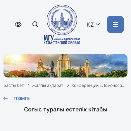
KZ
Басты бет
Жалпы ақпарат
Конференции «Ломоносов»
ТІЗІМГЕ
Соғыс туралы естелік кітабы