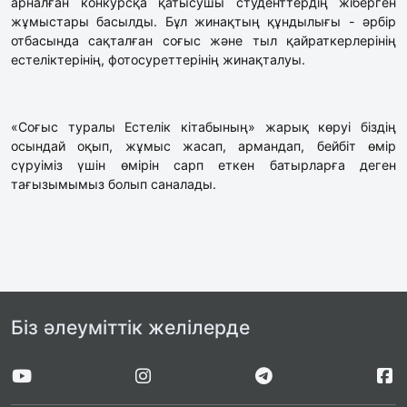
арналған конкурсқа қатысушы студенттердің жіберген
жұмыстары басылды. Бұл жинақтың құндылығы - әрбір
отбасында сақталған соғыс және тыл қайраткерлерінің
естеліктерінің, фотосуреттерінің жинақталуы.
«Соғыс туралы Естелік кітабының» жарық көруі біздің
осындай оқып, жұмыс жасап, армандап, бейбіт өмір
сүруіміз үшін өмірін сарп еткен батырларға деген
тағызымымыз болып саналады.
Біз әлеуміттік желілерде