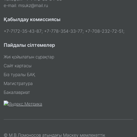
e-mail: msukz@mail.ru
Қабылдау комиссиясы
+7-7172-35-43-87; +7-778-354-33-77; +7-708-232-72-51;
Пайдалы сілтемелер
Жиі қойылатын сұрақтар
Сайт картасы
Біз туралы БАҚ
Магистратура
Бакалавриат
© М.В.Ломоносов атындағы Мәскеу мемлекеттік