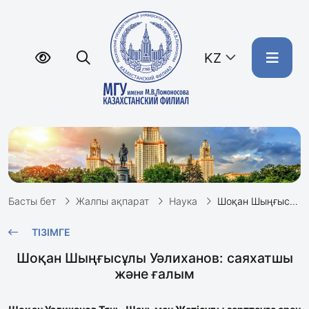
KZ
Басты бет
Жалпы ақпарат
Наука
Шоқан Шыңғысұлы Уәлиханов: саяхатшы және ғалым
ТІЗІМГЕ
Шоқан Шыңғысұлы Уәлиханов: саяхатшы
және ғалым