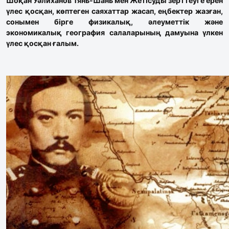
Шоқан Уәлиханов Тянь-Шань мен Жетісуды зерттеуге ерен
үлес қосқан, көптеген саяхаттар жасап, еңбектер жазған,
сонымен бірге физикалық, әлеуметтік және
экономикалық география салаларының дамуына үлкен
үлес қосқан ғалым.