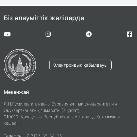
Біз әлеуміттік желілерде
Электрондық қабылдауы
Мекенжай
Л.Н.Гумилев атындағы Еуразия ұлттық университетінің
Оқу-зертханалық ғимараты (7 қабат)
010010, Қазақстан Республикасы Астана қ., Қажымұқан
көшесі, 11
Телефон: +7-7172-35-34-05