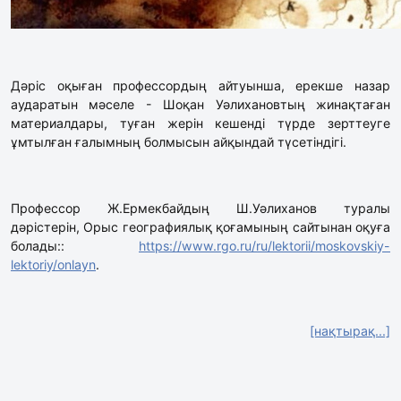
Дәріс оқыған профессордың айтуынша, ерекше назар
аударатын мәселе - Шоқан Уәлихановтың жинақтаған
материалдары, туған жерін кешенді түрде зерттеуге
ұмтылған ғалымның болмысын айқындай түсетіндігі.
Профессор Ж.Ермекбайдың Ш.Уәлиханов туралы
дәрістерін, Орыс географиялық қоғамының сайтынан оқуға
болады::
https://www.rgo.ru/ru/lektorii/moskovskiy-
lektoriy/onlayn
.
[нақтырақ...]