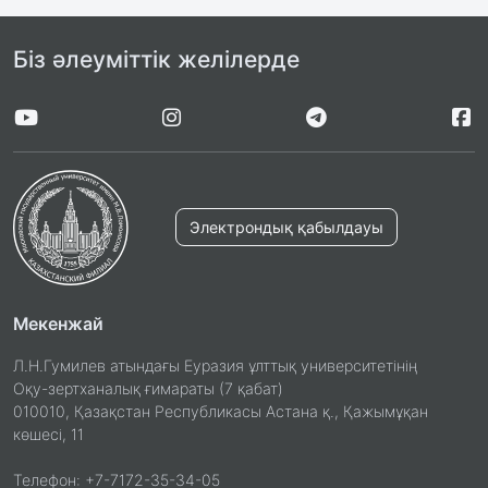
Біз әлеуміттік желілерде
Электрондық қабылдауы
Мекенжай
Л.Н.Гумилев атындағы Еуразия ұлттық университетінің
Оқу-зертханалық ғимараты (7 қабат)
010010, Қазақстан Республикасы Астана қ., Қажымұқан
көшесі, 11
Телефон: +7-7172-35-34-05