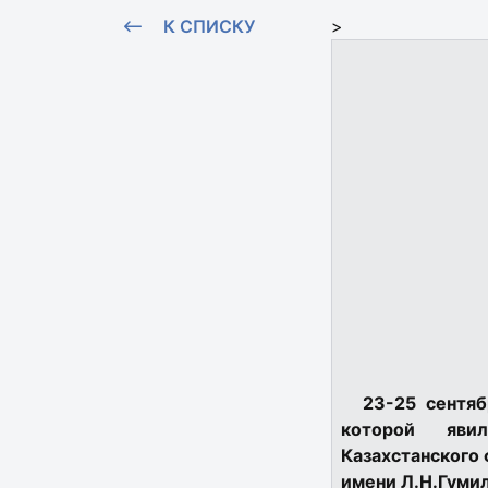
К СПИСКУ
>
23-25 сентяб
которой явил
Казахстанского
имени Л.Н.Гумил