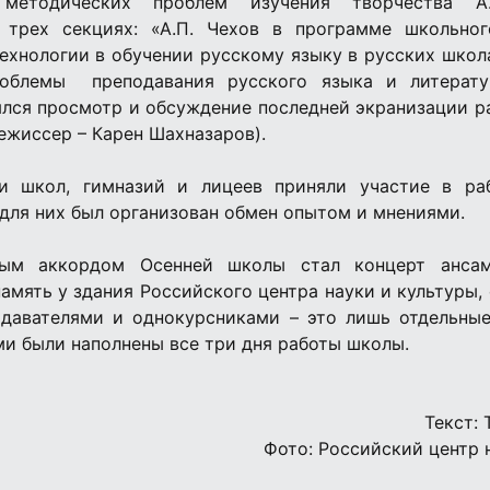
методических проблем изучения творчества А.
 трех секциях: «А.П. Чехов в программе школьног
хнологии в обучении русскому языку в русских школ
роблемы преподавания русского языка и литерату
лся просмотр и обсуждение последней экранизации р
ежиссер – Карен Шахназаров).
и школ, гимназий и лицеев приняли участие в ра
 для них был организован обмен опытом и мнениями.
ным аккордом Осенней школы стал концерт ансам
амять у здания Российского центра науки и культуры,
одавателями и однокурсниками – это лишь отдельны
и были наполнены все три дня работы школы.
Текст: 
Фото: Российский центр 