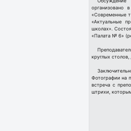
Обсуждение 
организовано в
«Современные те
«Актуальные п
школах». Состоя
«Палата № 6» (р
Преподавател
круглых столов,
Заключитель
Фотографии на п
встреча с преп
штрихи, которым