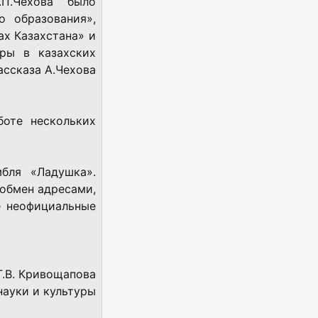
П.Чехова было
о образования»,
ах Казахстана» и
ры в казахских
ассказа А.Чехова
боте нескольких
бля «Ладушка».
 обмен адресами,
е неофициальные
Т.В. Кривощапова
науки и культуры