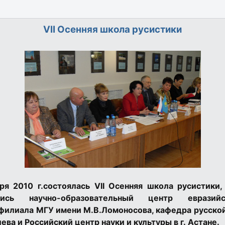
VII Осенняя школа русистики
ря 2010 г.состоялась VII Осенняя школа русистики,
ись научно-образовательный центр евразий
 филиала МГУ имени М.В.Ломоносова, кафедра русско
ева и Российский центр науки и культуры в г. Астане.