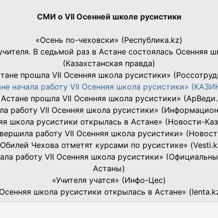
СМИ о
VII Осенней школе русистики
«Осень по-чеховски» (Республика.kz)
учителя. В седьмой раз в Астане состоялась Осенняя 
(Казахстанская правда)
стане прошла VII Осенняя школа русистики» (Россотруд
ане начала работу VII Осенняя школа русистики» (КАЗ
 Астане прошла VII Осенняя школа русистики» (АрВеди.
ала работу VII Осенняя школа русистики» (Информацио
яя школа русистики открылась в Астане» (Новости-Каз
авершила работу VII Осенняя школа русистики» (Новост
Юбилей Чехова отметят курсами по русистике» (Vesti.k
чала работу VII Осенняя школа русистики» (Официальны
Астаны)
«Учителя учатся» (Инфо-Цес)
Осенняя школа русистики открылась в Астане» (lenta.k