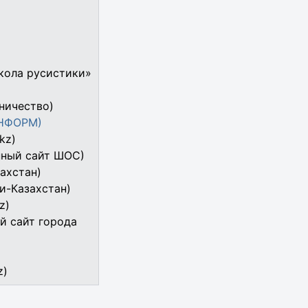
школа русистики»
ничество)
ИНФОРМ)
kz)
нный сайт ШОС)
ахстан)
и-Казахстан)
z)
й сайт города
z)