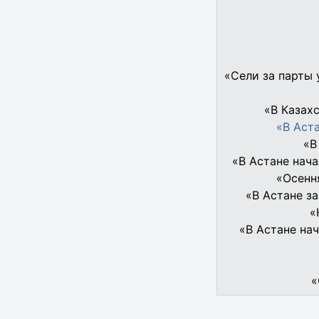
«Сели за парты 
«В Казах
«В Аст
«В
«В Астане нач
«Осенн
«В Астане з
«
«В Астане на
«