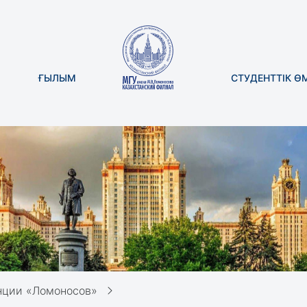
ҒЫЛЫМ
СТУДЕНТТІК Ө
нции «Ломоносов»