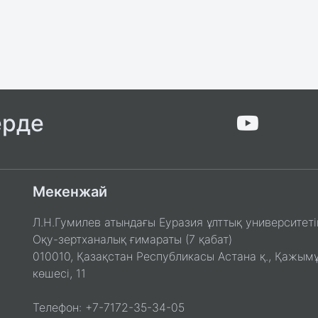
ерде
Мекенжай
Л.Н.Гумилев атындағы Еуразия ұлттық университеті
Оқу-зертханалық ғимараты (7 қабат)
010010, Қазақстан Республикасы Астана қ., Қажым
көшесі, 11
Телефон: +7-7172-35-34-05