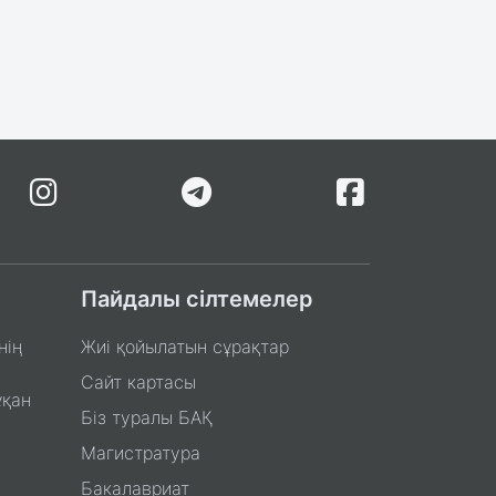
Пайдалы сілтемелер
нің
Жиі қойылатын сұрақтар
Сайт картасы
ұқан
Біз туралы БАҚ
Магистратура
Бакалавриат