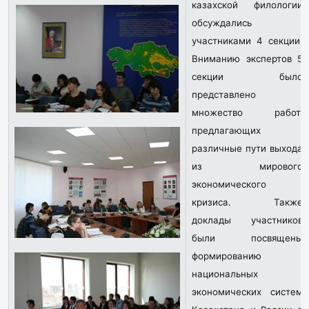
казахской филологии
обсуждались
участниками 4 секции.
Вниманию экспертов 5
секции было
представлено
множество работ,
предлагающих
различные пути выхода
из мирового
экономического
кризиса. Также
доклады участников
были посвящены
формированию
национальных
экономических систем