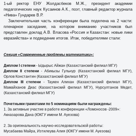
1-ый ректор ЕНУ Жолдасбеков М.Ж., президент академии
педагогических наук Кусаинов А.К., поэт, главный редактор журнала
«Нива» Гундарев В.Р.
Заключительная часть конференции была поделена на 2 части:
пленарное заседание, на котором вниманию участников был
представлен доклад А.В. Власова «Россия и Казахстан: новые лики
евразийства» и подведение итогов. Итак, победителями стали:
Секция «Современные проблемы математики»:
Диплом I степени
- Ыдырыс Айжан (Казахстанский филиал МГУ)
Диплом II степени
- Абикызы Гульнур (Казахстанский филиал МГУ),
Орлов Константин (Казахстанский филиал МГУ)
Диплом III степени
- Таукен Алихан (Казахстанский филиал МГУ),
Мамайханов Диас (Казахстанский филиал МГУ), Нурсултанов Медет,
(Казахстанский филиал МГУ)
Почетными грамотами по 5 номинациям были награждены:
1. За активные участие в работе конференции «Ломоносов -2009»:
Акназарова Дана (ЮКГУ имени М. Ауезова)
2. За оригинальность научно-исследовательской работы:
Мусабаева Майра, Изтилеува Алия (ЮКГУ имени М. Ауезова)