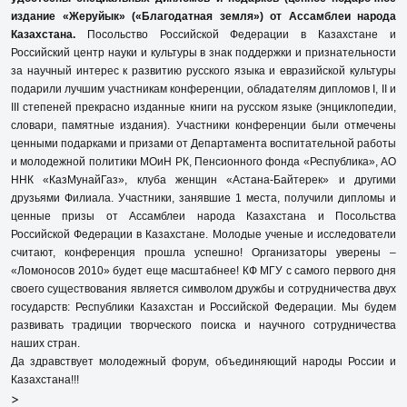
издание «Жеруйык» («Благодатная земля») от Ассамблеи народа
Казахстана.
Посольство Российской Федерации в Казахстане и
Российский центр науки и культуры в знак поддержки и признательности
за научный интерес к развитию русского языка и евразийской культуры
подарили лучшим участникам конференции, обладателям дипломов I, II и
III степеней прекрасно изданные книги на русском языке (энциклопедии,
словари, памятные издания). Участники конференции были отмечены
ценными подарками и призами от Департамента воспитательной работы
и молодежной политики МОиН РК, Пенсионного фонда «Республика», АО
ННК «КазМунайГаз», клуба женщин «Астана-Байтерек» и другими
друзьями Филиала. Участники, занявшие 1 места, получили дипломы и
ценные призы от Ассамблеи народа Казахстана и Посольства
Российской Федерации в Казахстане. Молодые ученые и исследователи
считают, конференция прошла успешно! Организаторы уверены –
«Ломоносов 2010» будет еще масштабнее! КФ МГУ с самого первого дня
своего существования является символом дружбы и сотрудничества двух
государств: Республики Казахстан и Российской Федерации. Мы будем
развивать традиции творческого поиска и научного сотрудничества
наших стран.
Да здравствует молодежный форум, объединяющий народы России и
Казахстана!!!
>