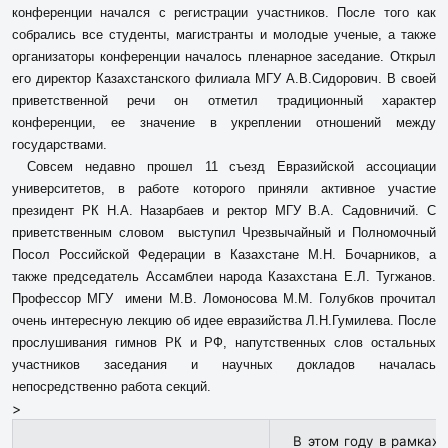
конференции начался с регистрации участников. После того как
собрались все студенты, магистранты и молодые ученые, а также
организаторы конференции началось пленарное заседание. Открыл
его директор Казахстанского филиала МГУ А.В.Сидорович. В своей
приветственной речи он отметил традиционный характер
конференции, ее значение в укреплении отношений между
государствами.
Совсем недавно прошел 11 съезд Евразийской ассоциации
университетов, в работе которого приняли активное участие
президент РК Н.А. Назарбаев и ректор МГУ В.А. Садовничий. С
приветственным словом выступил Чрезвычайный и Полномочный
Посол Российской Федерации в Казахстане М.Н. Бочарников, а
также председатель Ассамблеи народа Казахстана Е.Л. Тугжанов.
Профессор МГУ имени М.В. Ломоносова М.М. Голубков прочитал
очень интересную лекцию об идее евразийства Л.Н.Гумилева. После
прослушивания гимнов РК и РФ, напутственных слов остальных
участников заседания и научных докладов началась
непосредственно работа секций.
>
В этом году в рамках