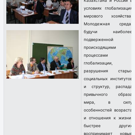
Казахстана и России в
условиях глобализация
мирового хозяйства.
Молодежная среда,
будучи наиболее
подверженной
происходящими
процессами
глобализации,
разрушения старых
социальных институтов
и структур, распада
привычного образа
мира, в силу
особенностей возраста
и отношения к жизни,
быстрее других
воспринимает новые