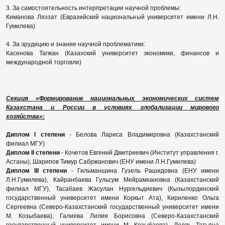
3. За самостоятельность интерпретации научной проблемы:
Киманова Ляззат (Евразийский национальный университет имени Л.Н.
Гумилева)
4. За эрудицию и знание научной проблематики:
Касенова Тагжан (Казахский университет экономики, финансов и
международной торговли)
Секция «Формирование национальных экономических систем
Казахстана и России в условиях глобализации мирового
хозяйства»:
Диплом I степени
- Белова Лариса Владимировна (Казахстанский
филиал МГУ)
Диплом II степени
- Кочетов Евгений Дмитриевич (Институт управления г.
Астаны), Шарипов Тимур Сабржанович (ЕНУ имени Л.Н.Гумилева)
Диплом III степени
- Гильманшина Гузель Рашидовна (ЕНУ имени
Л.Н.Гумилева), Кайранбаева Гульсум Мейрамхановна (Казахстанский
филиал МГУ), Тасабаев Жасулан Нургельдиевич (Кызылординский
государственный университет имени Коркыт Ата), Кириленко Ольга
Сергеевна (Северо-Казахстанский государственный университет имени
М. Козыбаева), Галиева Лилия Борисовна (Северо-Казахстанский
государственный университет имени М. Козыбаева), Делль Татьяна