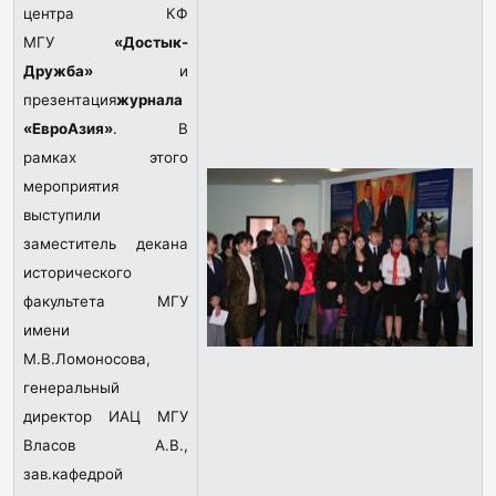
центра КФ
МГУ
«Достык-
Дружба»
и
презентация
журнала
«ЕвроАзия»
. В
рамках этого
мероприятия
выступили
заместитель декана
исторического
факультета МГУ
имени
М.В.Ломоносова,
генеральный
директор ИАЦ МГУ
Власов А.В.,
зав.кафедрой