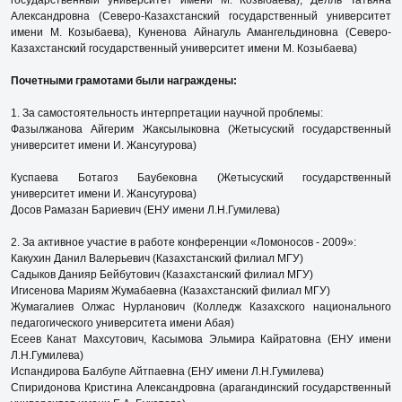
Александровна (Северо-Казахстанский государственный университет
имени М. Козыбаева), Куненова Айнагуль Амангельдиновна (Северо-
Казахстанский государственный университет имени М. Козыбаева)
Почетными грамотами были награждены:
1. За самостоятельность интерпретации научной проблемы:
Фазылжанова Айгерим Жаксылыковна (Жетысуский государственный
университет имени И. Жансугурова)
Куспаева Ботагоз Баубековна (Жетысуский государственный
университет имени И. Жансугурова)
Досов Рамазан Бариевич (ЕНУ имени Л.Н.Гумилева)
2. За активное участие в работе конференции «Ломоносов - 2009»:
Какухин Данил Валерьевич (Казахстанский филиал МГУ)
Садыков Данияр Бейбутович (Казахстанский филиал МГУ)
Игисенова Мариям Жумабаевна (Казахстанский филиал МГУ)
Жумагалиев Олжас Нурланович (Колледж Казахского национального
педагогического университета имени Абая)
Есеев Канат Махсутович, Касымова Эльмира Кайратовна (ЕНУ имени
Л.Н.Гумилева)
Испандирова Балбупе Айтпаевна (ЕНУ имени Л.Н.Гумилева)
Спиридонова Кристина Александровна (арагандинский государственный