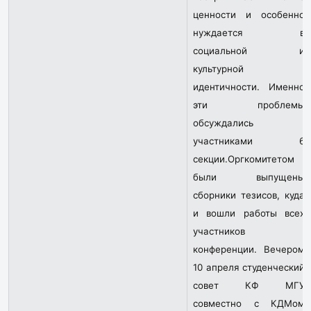
ценности и особенно
нуждается в
социальной и
культурной
идентичности. Именно
эти проблемы
обсуждались
участниками 6
секции.Оргкомитетом
были выпущены
сборники тезисов, куда
и вошли работы всех
участников
конференции. Вечером
10 апреля студенческий
совет КФ МГУ
совместно с КДМом