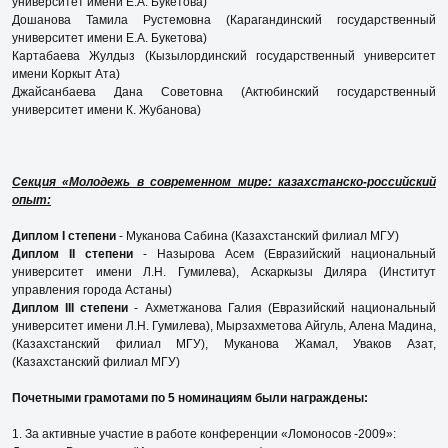
университет имени Е.А. Букетова)
Дошанова Тамила Рустемовна (Карагандинский государственный
университет имени Е.А. Букетова)
Картабаева Жулдыз (Кызылординский государственный университет
имени Коркыт Ата)
Джайсанбаева Дана Советовна (Актюбинский государственный
университет имени К. Жубанова)
Секция «Молодежь в современном мире: казахстанско-российский
опыт:
Диплом I степени
- Муканова Сабина (Казахстанский филиал МГУ)
Диплом II степени
- Назырова Асем (Евразийский национальный
университет имени Л.Н. Гумилева), Аскаркызы Диляра (Институт
управления города Астаны)
Диплом III степени
- Ахметжанова Галия (Евразийский национальный
университет имени Л.Н. Гумилева), Мырзахметова Айгуль, Алена Мадина,
(Казахстанский филиал МГУ), Муканова Жамал, Уваков Азат,
(Казахстанский филиал МГУ)
Почетными грамотами по 5 номинациям были награждены:
1. За активные участие в работе конференции «Ломоносов -2009»: