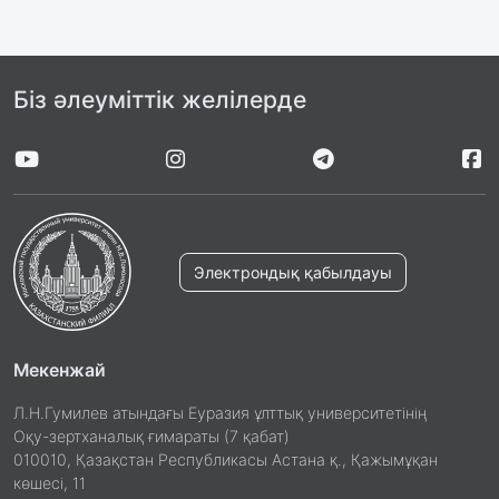
Біз әлеуміттік желілерде
Электрондық қабылдауы
Мекенжай
Л.Н.Гумилев атындағы Еуразия ұлттық университетінің
Оқу-зертханалық ғимараты (7 қабат)
010010, Қазақстан Республикасы Астана қ., Қажымұқан
көшесі, 11