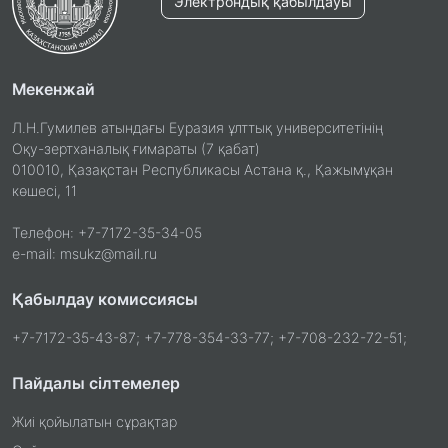
Электрондық қабылдауы
Мекенжай
Л.Н.Гумилев атындағы Еуразия ұлттық университетінің
Оқу-зертханалық ғимараты (7 қабат)
010010, Қазақстан Республикасы Астана қ., Қажымұқан
көшесі, 11
Телефон: +7-7172-35-34-05
e-mail: msukz@mail.ru
Қабылдау комиссиясы
+7-7172-35-43-87; +7-778-354-33-77; +7-708-232-72-51;
Пайдалы сілтемелер
Жиі қойылатын сұрақтар