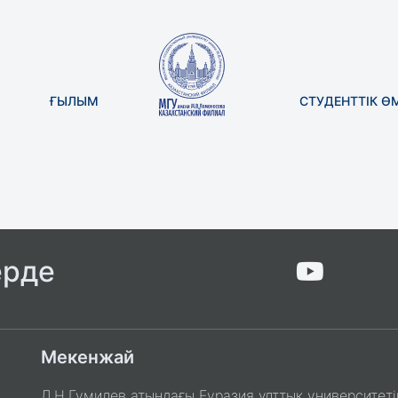
ҒЫЛЫМ
СТУДЕНТТІК Ө
ерде
Мекенжай
Л.Н.Гумилев атындағы Еуразия ұлттық университеті