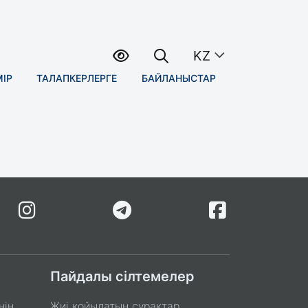
KZ
МІР
ТАЛАПКЕРЛЕРГЕ
БАЙЛАНЫСТАР
Пайдалы сілтемелер
нің
Жиі қойылатын сұрақтар