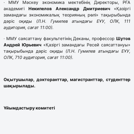
· ММУ Мәскеу экономика мектебінің Директоры, РҒА
академигі
Некипелов Александр Дмитриевич
«Қазіргі
замандағы экономикалық теорияның рөлі» тақырыбында
дәріс оқиды
(Л.Н. Гумилев атындағы ЕҰУ, ОЛК, 111
аудитория, сағат 11:00).
· ММУ саясаттану факультетінің Деканы, профессор
Шутов
Андрей Юрьевич
«Қазіргі замандағы Ресей саясаттануы»
тақырыбында дәріс оқиды
(Л.Н. Гумилев атындағы ЕҰУ,
ОЛК, 710 аудитория, сағат 11:00).
Оқытушылар
, докторант
тар
, магистрант
тар
, студент
тер
шақырылады.
Ұйымдастыру
комитет
і