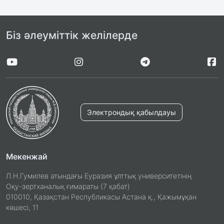
Біз әлеуміттік желілерде
Электрондық қабылдауы
Мекенжай
Л.Н.Гумилев атындағы Еуразия ұлттық университетінің
Оқу-зертханалық ғимараты (7 қабат)
010010, Қазақстан Республикасы Астана қ., Қажымұқан
көшесі, 11