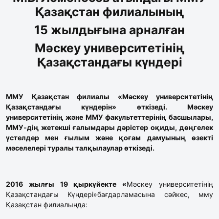
Қазақстан филиалының
15 жылдығына арналған
Мәскеу университетінің
Қазақстандағы күндері
ММУ Қ
азақстан филиалы «Мәскеу университетінің
Қазақстандағы күндерін» өткізеді. Мәскеу
университетінің және ММУ факультеттерінің басшылары,
ММУ-дің жетекші ғалымдары дәрістер оқиды, дөңгелек
үстелдер мен ғылым және қоғам дамуының өзекті
мәселелері туралы талқылаулар өткізеді.
2016 жылғы 19 қыркүйекте «
Мәскеу университетінің
Қазақстандағы Күндері»бағдарламасына сәйкес, мму
Қазақстан филиалында: