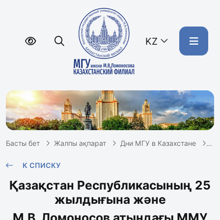
KZ
Басты бет
Жалпы ақпарат
Дни МГУ в Казахстане
ММ
К СПИСКУ
Қазақстан Республикасының
25
жылдығына және
М.В. Ломоносов атындағы ММУ