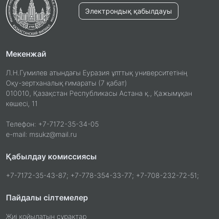
Электрондық қабылдауы
Мекенжай
Л.Н.Гумилев атындағы Еуразия ұлттық университетінің
Оқу-зертханалық ғимараты (7 қабат)
010010, Қазақстан Республикасы Астана қ., Қажымұқан
көшесі, 11
Телефон: +7-7172-35-34-05
e-mail: msukz@mail.ru
Қабылдау комиссиясы
+7-7172-35-43-87; +7-778-354-33-77; +7-708-232-72-51;
Пайдалы сілтемелер
Жиі қойылатын сұрақтар