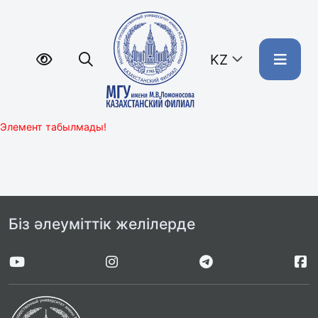
KZ
Элемент табылмады!
Біз әлеуміттік желілерде