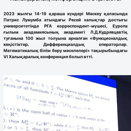
2023 жылғы 14-19 қараша күндері Мәскеу қаласында
Патрис Лумумба атындағы Ресей халықтар достығы
университетінде РҒА корреспондент-мүшесі, Еуропа
ғылым академиясының академигі Л.Д.Кудрявцевтің
туғанына 100 жыл толуына арналған «Функционалдық
кеңістіктер. Дифференциалдық операторлар.
Математикалық білім беру мәселелері» тақырыбындағы
VI Халықаралық конференция болып өтті.