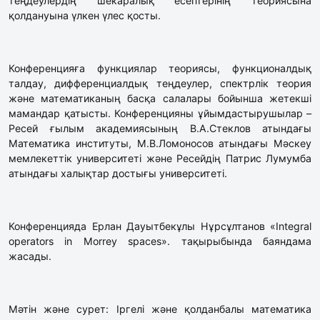
теңдеулердің шекаралық есептерінің теориясына
қолдануына үлкен үлес қосты.
Конференцияға функциялар теориясы, функционалдық
талдау, дифференциалдық теңдеулер, спектрлік теория
және математиканың басқа салалары бойынша жетекші
мамандар қатысты. Конференцияны ұйымдастырушылар –
Ресей ғылым академиясының В.А.Стеклов атындағы
Математика институты, М.В.Ломоносов атындағы Мәскеу
мемлекеттік университеті және Ресейдің Патрис Лумумба
атындағы халықтар достығы университеті.
Конференцияда Ерлан Дауытбекұлы Нұрсұлтанов «Integral
operators in Morrey spaces». тақырыбында баяндама
жасады.
Мәтін және сурет: Іргелі және қолданбалы математика