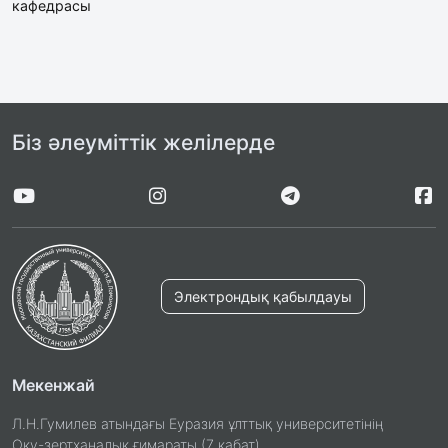
кафедрасы
Біз әлеуміттік желілерде
Электрондық қабылдауы
Мекенжай
Л.Н.Гумилев атындағы Еуразия ұлттық университетінің
Оқу-зертханалық ғимараты (7 қабат)