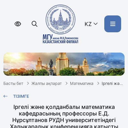
KZ
Басты бет
Жалпы ақпарат
Математика
Іргелі және қолданбалы математика кафедрасының профессоры Е.Д. Нұрсұлтанов РУДН университетіндегі Халықаралық конференцияға қатысты
ТІЗІМГЕ
Іргелі және қолданбалы математика
кафедрасының профессоры Е.Д.
Нұрсұлтанов РУДН университетіндегі
Халықаралық конференцияға қатысты