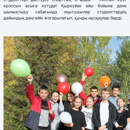
кроссын асыға күтуде! Қыркүйек айы бойына дене
шынықтыру сабағында оқытушылар студенттердің
дайындық деңгейін жоғарылатып, құнды нұсқаулар берді.