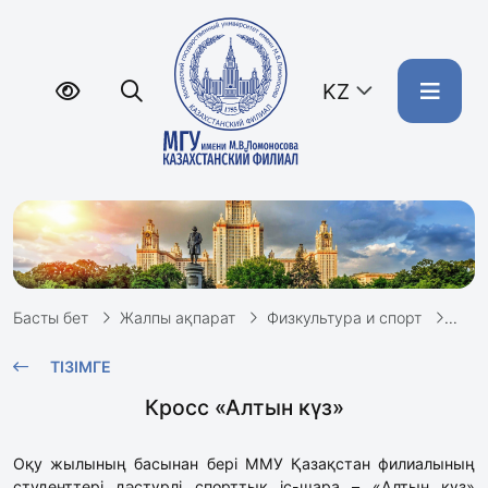
KZ
Басты бет
Жалпы ақпарат
Физкультура и спорт
Крос
ТІЗІМГЕ
Кросс «Алтын күз»
Оқу жылының басынан бері ММУ Қазақстан филиалының
студенттері дәстүрлі спорттық іс-шара – «Алтын күз»