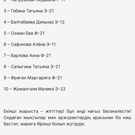
3 – Гобина Татьяна Э-21
4 – Балтабаева Дильназ Э-12
5 – Охман Ева Ф-21
6 – Сафонова Алёна Э-11
7 – Харлова Анна Ф-21
8 - Салыгина Татьяна Э-21
9 – Фриген Маргарита Ф-21
10 – Жумангали Малика Э-22
Екінші жарыста – жігіттер! Бұл енді нағыз бәсекелестік!
Ондаған мықтылар мен ержүректердің арасынан біз көш
бастап, мәреге бірінші болып жүгірдік: