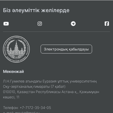
Біз әлеуміттік желілерде
Электрондық қабылдауы
Мекенжай
Л.Н.Гумилев атындағы Еуразия ұлттық университетінің
Оқу-зертханалық ғимараты (7 қабат)
010010, Қазақстан Республикасы Астана қ., Қажымұқан
көшесі, 11
Телефон: +7-7172-35-34-05
e-mail: msukz@mail.ru