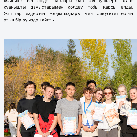
«Финиш» белгісінде шарлары бар жүгірушілерді және
қуанышты дауыстарымен қолдау тобы қарсы алды.
Жігіттер өздерінің жеңімпаздары мен факультеттерінің
атын бір ауыздан айтты.