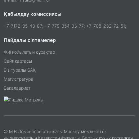
Қабылдау комиссиясы
+7-7172-35-43-87; +7-778-354-33-77; +7-708-232-72-51;
Пайдалы сілтемелер
Жиі қойылатын сұрақтар
Сайт картасы
Біз туралы БАҚ
Магистратура
Бакалавриат
© М.В.Ломоносов атындағы Мәскеу мемлекеттік
университетінің Қазақстан филиалы. Барлық құқық қорғалған.