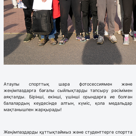
Атаулы спорттық шара фотосессиямен және
жеңімпаздарға бағалы сыйлықтарды тапсыру рәсімімен
аяқталды. Бірінші, екінші, үшінші орындарға ие болған
балалардың кеудесінде алтын, күміс, қола медальдар
мақтанышпен жарқырады!
Жеңімпаздарды құттықтаймыз және студенттерге спортта