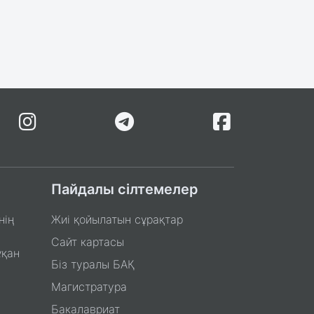
Пайдалы сілтемелер
нің
Жиі қойылатын сұрақтар
Сайт картасы
ұқан
Біз туралы БАҚ
Магистратура
Бакалавриат