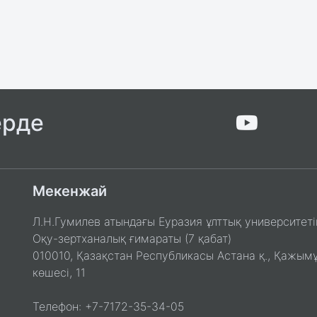
ерде
Мекенжай
Л.Н.Гумилев атындағы Еуразия ұлттық университеті
Оқу-зертханалық ғимараты (7 қабат)
010010, Қазақстан Республикасы Астана қ., Қажым
көшесі, 11
Телефон: +7-7172-35-34-05