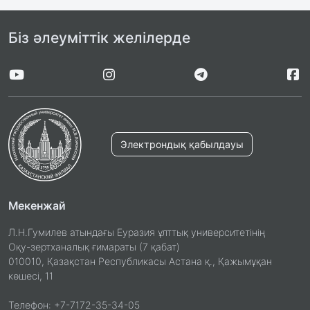
Біз әлеуміттік желілерде
Электрондық қабылдауы
Мекенжай
Л.Н.Гумилев атындағы Еуразия ұлттық университетінің
Оқу-зертханалық ғимараты (7 қабат)
010010, Қазақстан Республикасы Астана қ., Қажымұқан
көшесі, 11
Телефон: +7-7172-35-34-05