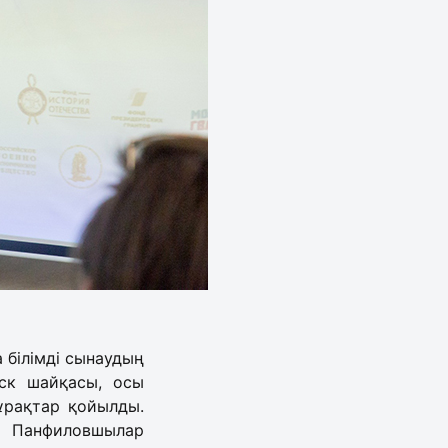
 білімді сынаудың
рск шайқасы, осы
ұрақтар қойылды.
н Панфиловшылар