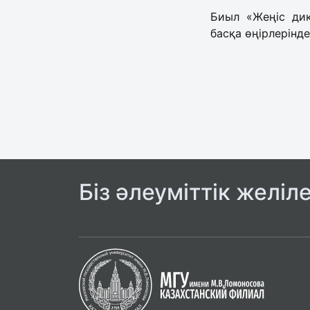
Биыл «Жеңіс дик
басқа өңірлерінд
Біз әлеуміттік желіл