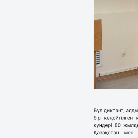
Бұл диктант, алд
бір кеңейтілген
күндері 80 жылд
Қазақстан мен 