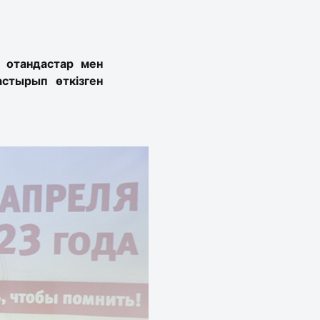
 отандастар мен
стырып өткізген