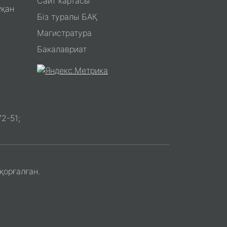
Сайт картасы
ұқан
Біз туралы БАҚ
Магистратура
Бакалавриат
2-51;
қорғалған.