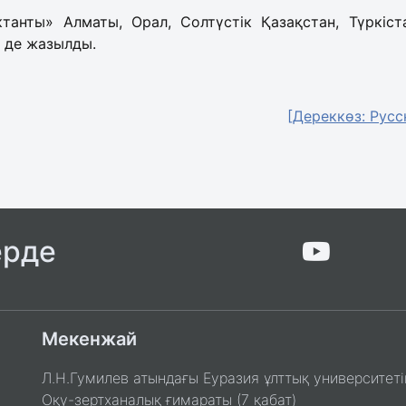
танты» Алматы, Орал, Солтүстік Қазақстан, Түркіста
е де жазылды.
[Дереккөз: Русс
ерде
Мекенжай
Л.Н.Гумилев атындағы Еуразия ұлттық университеті
Оқу-зертханалық ғимараты (7 қабат)