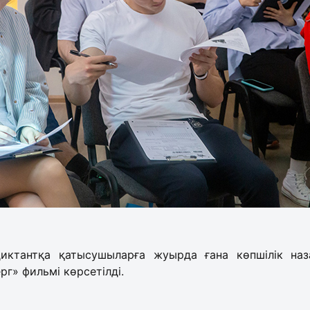
иктантқа қатысушыларға жуырда ғана көпшілік на
рг» фильмі көрсетілді.