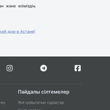
н және еліміздің
кий дом в Астане]
Пайдалы сілтемелер
нің
Жиі қойылатын сұрақтар