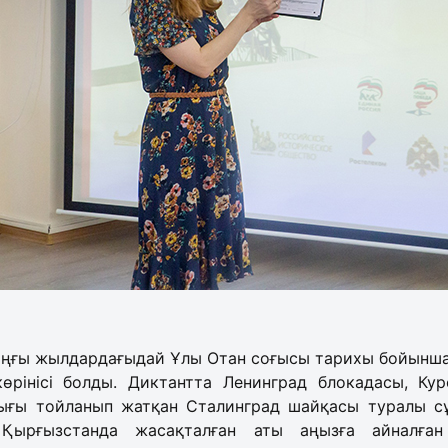
ыңғы жылдардағыдай Ұлы Отан соғысы тарихы бойынша
 көрінісі болды. Диктантта Ленинград блокадасы, Ку
ығы тойланып жатқан Сталинград шайқасы туралы с
Қырғызстанда жасақталған аты аңызға айналға