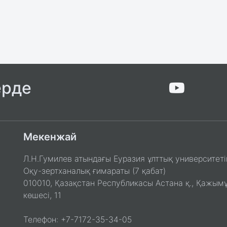
ерде
Мекенжай
Л.Н.Гумилев атындағы Еуразия ұлттық университеті
Оқу-зертханалық ғимараты (7 қабат)
010010, Қазақстан Республикасы Астана қ., Қажым
көшесі, 11
Телефон: +7-7172-35-34-05