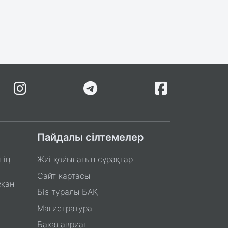
Пайдалы сілтемелер
нің
Жиі қойылатын сұрақтар
Сайт картасы
ұқан
Біз туралы БАҚ
Магистратура
Бакалавриат