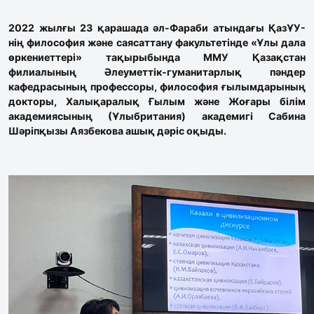
2022 жылғы 23 қарашада әл-Фараби атындағы ҚазҰУ-
нің философия және саясаттану факультетінде «Ұлы дала
өркениеттері» тақырыбында ММУ Қазақстан
филиалының Әлеуметтік-гуманитарлық пәндер
кафедрасының профессоры, философия ғылымдарының
докторы, Халықаралық Ғылым және Жоғары білім
академиясының (Ұлыбритания) академигі Сабина
Шәріпқызы Аязбекова ашық дәріс оқыды.