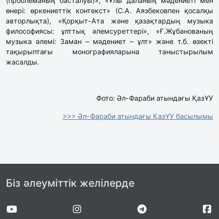
(проблеманың басталуы)», «Ұлы даланың мәдениеті мен
өнері: өркениеттік контекст» (С.А. Аязбековпен қосалқы
авторлықта), «Қорқыт-Ата және қазақтардың музыка
философиясы: ұлттық әлемсуреттері», «Ғ.Жұбанованың
музыка әлемі: Заман – мәдениет – ұлт» және т.б. өзекті
тақырыптағы монографияларына таныстырылым
жасалды.
Фото: Әл-Фараби атындағы ҚазҰУ
>>> Әл-Фараби атындағы ҚазҰУ басылымы
Біз әлеуміттік желілерде