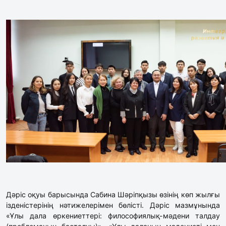
Дәріс оқуы барысында Сабина Шәріпқызы өзінің көп жылғы
ізденістерінің нәтижелерімен бөлісті. Дәріс мазмұнында
«Ұлы дала өркениеттері: философиялық-мәдени талдау