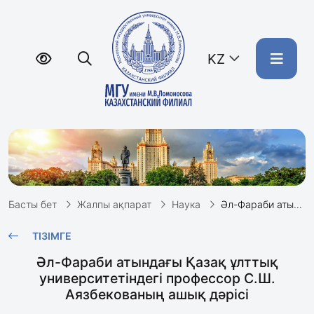
KZ
Басты бет
Жалпы ақпарат
Наука
Әл-Фараби атындағы Қазақ ұлттық университетіндегі профессор С.Ш. Аязбекованың ашық дәрісі
ТІЗІМГЕ
Әл-Фараби атындағы Қазақ ұлттық
университетіндегі профессор С.Ш.
Аязбекованың ашық дәрісі