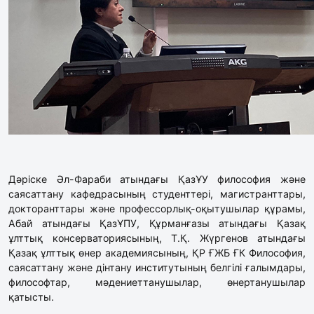
Дәріске Әл-Фараби атындағы ҚазҰУ философия және
саясаттану кафедрасының студенттері, магистранттары,
докторанттары және профессорлық-оқытушылар құрамы,
Абай атындағы ҚазҰПУ, Құрманғазы атындағы Қазақ
ұлттық консерваториясының, Т.Қ. Жүргенов атындағы
Қазақ ұлттық өнер академиясының, ҚР ҒЖБ ҒК Философия,
саясаттану және дінтану институтының белгілі ғалымдары,
философтар, мәдениеттанушылар, өнертанушылар
қатысты.