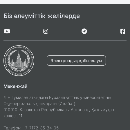
Біз әлеуміттік желілерде
Электрондық қабылдауы
Мекенжай
Л.Н.Гумилев атындағы Еуразия ұлттық университетінің
Оқу-зертханалық ғимараты (7 қабат)
010010, Қазақстан Республикасы Астана қ., Қажымұқан
көшесі, 11
Телефон: +7-7172-35-34-05