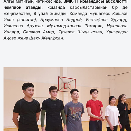
Алты матчтың нәтижесінде,
ВМК-11 командасы абсолютті
чемпион атанды
, команда қарсыластарынан бір де
жеңілместен, 9 ұпай жинады. Команда мүшелері:
Ковшов
Илья (капитан), Арзуманян Андрей, Евстифеев Эдуард,
Искакова Аружан, Мұхамеджанова Томирис, Нукешова
Индира, Саликов Амир, Тузелов Шыңғысхан, Хангелдин
Аңсар және Шаку Жәңгірхан.