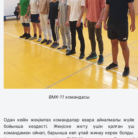
ВМК-11
командасы
Одан кейін жеңімпаз командалар өзара айналмалы жүйе
бойынша кездесті. Жеңіске жету үшін қалған үш
командамен ойнап, барынша көп ұпай жинау керек болды.