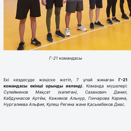
Г-21
командасы
Екі кездесуде жеңіске жетіп, 7 ұпай жинаған
Г-21
командасы екінші орынды
иеленді
. Команда мүшелері:
Сүлейменов Мақсат (капитан), Сазанович Данил,
Кабдуннасов Артём, Кажимов Альнур, Гончарова Карина,
Нургалиева Альфия, Кулеш Регина және Қасымбеков Диас
.