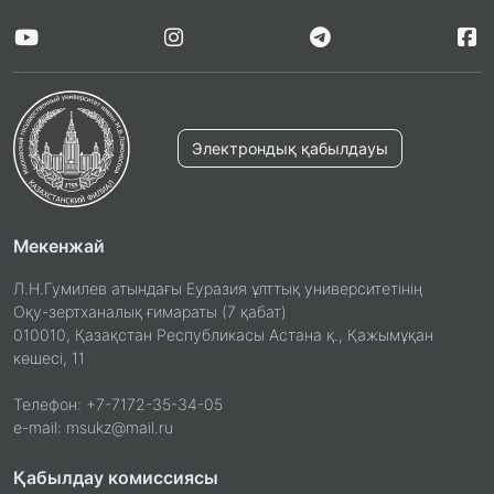
Электрондық қабылдауы
Мекенжай
Л.Н.Гумилев атындағы Еуразия ұлттық университетінің
Оқу-зертханалық ғимараты (7 қабат)
010010, Қазақстан Республикасы Астана қ., Қажымұқан
көшесі, 11
Телефон: +7-7172-35-34-05
e-mail: msukz@mail.ru
Қабылдау комиссиясы