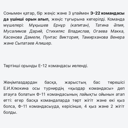
Сонымен қатар, бір жеңіс және 3 ұпаймен
Э-22 командасы
да үшінші орын алып,
жеңіс тұғырына көтерілді. Команда
мүшелері:
Мұқышев Ернұр (капитан), Татина Әлия,
Мусалимов Дарий, Стихиляс Владислав, Огаева Макка,
Касенова Дамели, Пунтас Виктория, Тамирханова Венера
және Сыпатаев Алишер.
Төртінші орынды Е-12 командасы иеленді.
Жеңімпаздардан басқа, жарыстың бас төрешісі
Е.И.Клюкина осы турнирдің «қыздар командасы» деп
атауға болатын Ф-11 командасының лайықты ойынын атап
өтті: егер басқа командаларда төрт жігіт және екі қыз
болса, Ф-11 командасыyда, керісінше, 4 қыз және 2 жігіт
болды.