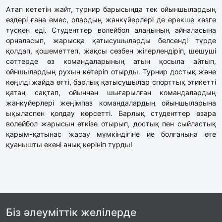
Атап кететін жайт, турнир барысында тек ойыншылардың
өздері ғана емес, олардың жанкүйерлері де ерекше көзге
түскен еді. Студенттер волейбол алаңының айналасына
орналасып, жарысқа қатысушыларды белсенді түрде
қолдап, қошеметтеп, жақсы сөзбен жігерлендіріп, шешуші
сәттерде өз командаларының атын қосыла айтып,
ойншылардың рухын көтеріп отырды. Турнир достық және
көңілді жайда өтті, барлық қатысушылар спорттық этикетті
қатаң сақтап, ойыннан шығарылған командалардың
жанкүйерлері жеңімпаз командалардың ойыншыларына
ықыласпен қолдау көрсетті. Барлық студенттер өзара
волейбол жарысын өткізе отырып, достық пен сыйластық
қарым-қатынас жасау мүмкіндігіне ие болғанына өте
қуанышты екені анық көрініп тұрды!
Біз әлеуміттік желілерде