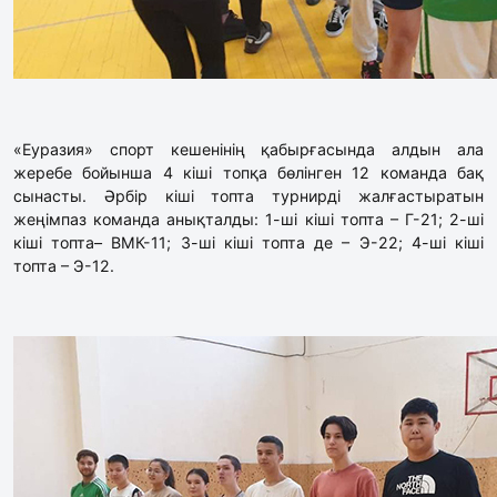
«Еуразия» спорт кешенінің қабырғасында алдын ала
жеребе бойынша 4 кіші топқа бөлінген 12 команда бақ
сынасты. Әрбір кіші топта турнирді жалғастыратын
жеңімпаз команда анықталды: 1-ші кіші топта – Г-21; 2-ші
кіші топта– ВМК-11; 3-ші кіші топта де – Э-22; 4-ші кіші
топта – Э-12.