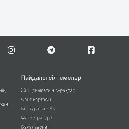
Пайдалы сілтемелер
нің
Жиі қойылатын сұрақтар
Сайт картасы
ұқан
Біз туралы БАҚ
Магистратура
Бакалавриат