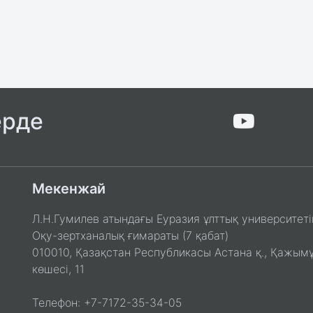
ерде
Мекенжай
Л.Н.Гумилев атындағы Еуразия ұлттық университеті
Оқу-зертханалық ғимараты (7 қабат)
010010, Қазақстан Республикасы Астана қ., Қажым
көшесі, 11
Телефон: +7-7172-35-34-05