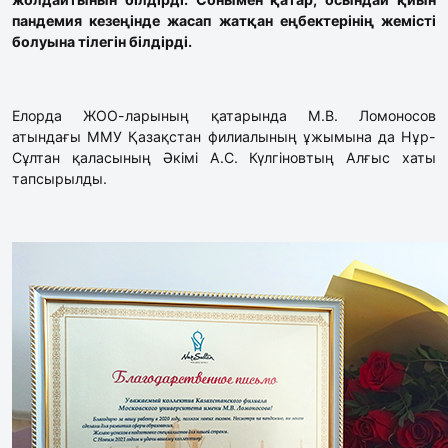
пандемия кезеңінде жасап жатқан еңбектерінің жемісті
болуына тілегін білдірді.
Елорда ЖОО-ларының қатарында М.В. Ломоносов
атындағы ММУ Қазақстан филиалының ұжымына да Нұр-
Сұлтан қаласының Әкімі А.С. Күлгіновтың Алғыс хаты
тапсырылды.