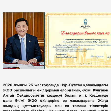
2020 жылғы 25 желтоқсанда Нұр-Сұлтан қаласындағы
ЖОО басшылығы өкілдерімен елорданың Әкімі Күлгінов
Алтай Сейдировичтің кездесуі болып өтті. Кездесуде
қала Әкімі ЖОО өкілдеріне өз ұжымдарына Жаңа
жылдық құттықтаулары мен ең тамаша тілектерін
жолдайтынын білдірді. Сонымен қатар, осындай қиын