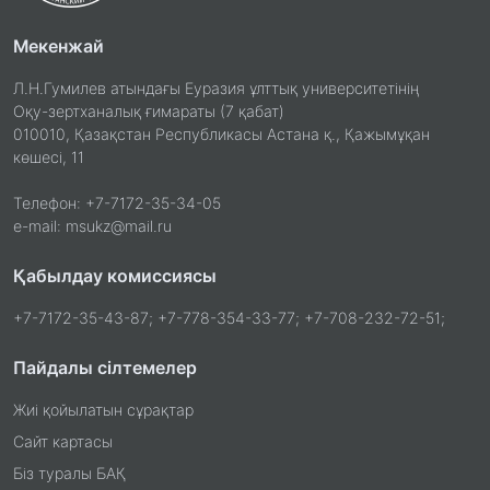
Мекенжай
Л.Н.Гумилев атындағы Еуразия ұлттық университетінің
Оқу-зертханалық ғимараты (7 қабат)
010010, Қазақстан Республикасы Астана қ., Қажымұқан
көшесі, 11
Телефон: +7-7172-35-34-05
e-mail: msukz@mail.ru
Қабылдау комиссиясы
+7-7172-35-43-87; +7-778-354-33-77; +7-708-232-72-51;
Пайдалы сілтемелер
Жиі қойылатын сұрақтар
Сайт картасы
Біз туралы БАҚ