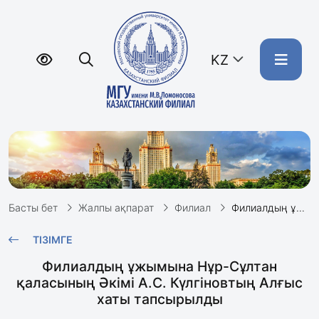
KZ
Басты бет
Жалпы ақпарат
Филиал
Филиалдың ұжымына Нұр-Сұлтан қаласының Әкімі А.С. Күлгіновтың Алғыс хаты тапсырылды
ТІЗІМГЕ
Филиалдың ұжымына Нұр-Сұлтан
қаласының Әкімі А.С. Күлгіновтың Алғыс
хаты тапсырылды