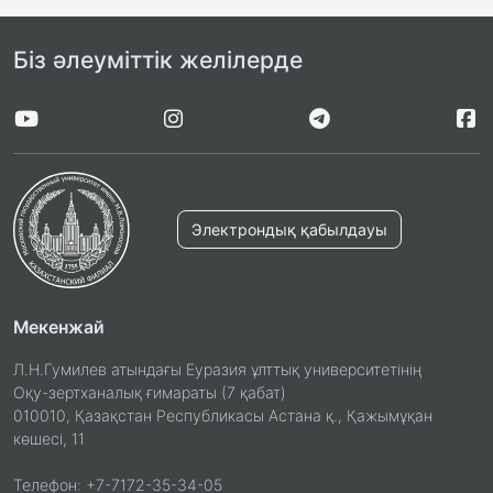
Біз әлеуміттік желілерде
Электрондық қабылдауы
Мекенжай
Л.Н.Гумилев атындағы Еуразия ұлттық университетінің
Оқу-зертханалық ғимараты (7 қабат)
010010, Қазақстан Республикасы Астана қ., Қажымұқан
көшесі, 11
Телефон: +7-7172-35-34-05