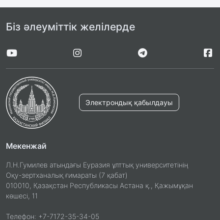
Біз әлеуміттік желілерде
Электрондық қабылдауы
Мекенжай
Л.Н.Гумилев атындағы Еуразия ұлттық университетінің
Оқу-зертханалық ғимараты (7 қабат)
010010, Қазақстан Республикасы Астана қ., Қажымұқан
көшесі, 11
Телефон: +7-7172-35-34-05