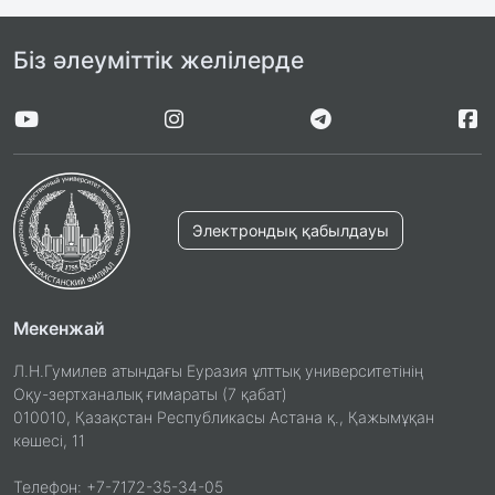
Біз әлеуміттік желілерде
Электрондық қабылдауы
Мекенжай
Л.Н.Гумилев атындағы Еуразия ұлттық университетінің
Оқу-зертханалық ғимараты (7 қабат)
010010, Қазақстан Республикасы Астана қ., Қажымұқан
көшесі, 11
Телефон: +7-7172-35-34-05