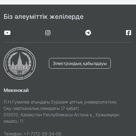
Біз әлеуміттік желілерде
Электрондық қабылдауы
Мекенжай
Л.Н.Гумилев атындағы Еуразия ұлттық университетінің
Оқу-зертханалық ғимараты (7 қабат)
010010, Қазақстан Республикасы Астана қ., Қажымұқан
көшесі, 11
Телефон: +7-7172-35-34-05