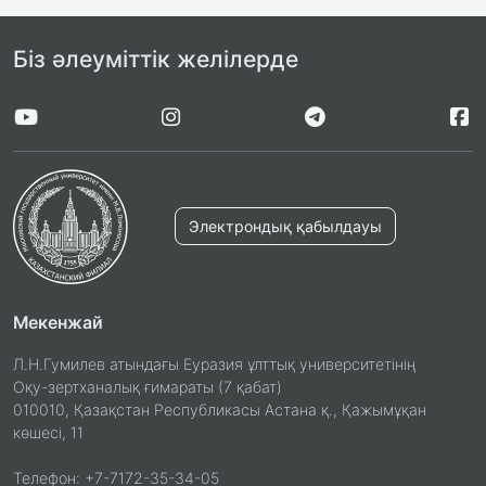
Біз әлеуміттік желілерде
Электрондық қабылдауы
Мекенжай
Л.Н.Гумилев атындағы Еуразия ұлттық университетінің
Оқу-зертханалық ғимараты (7 қабат)
010010, Қазақстан Республикасы Астана қ., Қажымұқан
көшесі, 11
Телефон: +7-7172-35-34-05