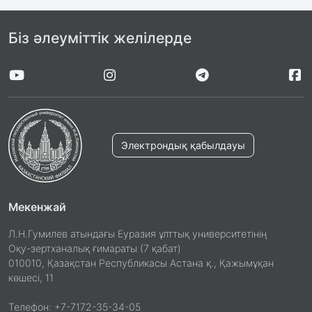
Біз әлеуміттік желілерде
Электрондық қабылдауы
Мекенжай
Л.Н.Гумилев атындағы Еуразия ұлттық университетінің
Оқу-зертханалық ғимараты (7 қабат)
010010, Қазақстан Республикасы Астана қ., Қажымұқан
көшесі, 11
Телефон: +7-7172-35-34-05