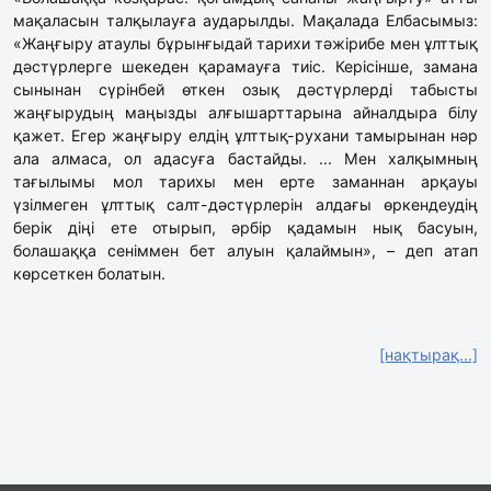
мақаласын талқылауға аударылды. Мақалада Елбасымыз:
«Жаңғыру атаулы бұрынғыдай тарихи тәжірибе мен ұлттық
дәстүрлерге шекеден қарамауға тиіс. Керісінше, замана
сынынан сүрінбей өткен озық дәстүрлерді табысты
жаңғырудың маңызды алғышарттарына айналдыра білу
қажет. Егер жаңғыру елдің ұлттық-рухани тамырынан нәр
ала алмаса, ол адасуға бастайды. ... Мен халқымның
тағылымы мол тарихы мен ерте заманнан арқауы
үзілмеген ұлттық салт-дәстүрлерін алдағы өркендеудің
берік діңі ете оты­рып, әрбір қадамын нық басуын,
болашаққа сенім­мен бет алуын қалаймын», – деп атап
көрсеткен болатын.
[нақтырақ...]