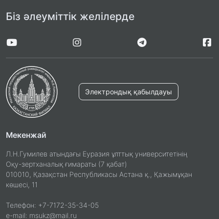
Біз әлеуміттік желілерде
Электрондық қабылдауы
Мекенжай
Л.Н.Гумилев атындағы Еуразия ұлттық университетінің
Оқу-зертханалық ғимараты (7 қабат)
010010, Қазақстан Республикасы Астана қ., Қажымұқан
көшесі, 11
Телефон: +7-7172-35-34-05
e-mail: msukz@mail.ru