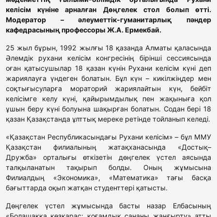
келісім күніне арналған Дөңгелек стол болып өтті.
Модератор – әлеуметтік-гуманитарлық пәндер
кафедрасының профессоры Ж.А. Ермекбай.
25 жыл бұрын, 1992 жылғы 18 қазанда Алматы қаласында
Әлемдік рухани келісім конгресінің бірінші сессиясында
оған қатысушылар 18 қазан күнін Рухани келісім күні деп
жариялауға үндеген болатын. Бұл күн – кикілжіңдер мен
соқтығысуларға мораторий жариялайтын күн, бейбіт
келісімге келу күні, қайырымдылық пен жақыныға қол
ұшын беру күні болуына шақырған болатын. Содан бері 18
қазан Қазақстанда ұлттық мереке ретінде тойланып келеді.
«Қазақстан Республикасындағы Рухани келісім» – бұл ММУ
Қазақстан филиалының жатақханасында «Достық–
Дружба» орталығы өткізетін дөңгелек үстел аясында
талқыланатын тақырып болды. Оның жұмысына
Филиалдың «Экономика», «Математика» тағы басқа
бағыттарда оқып жатқан студенттері қатысты.
Дөңгелек үстел жұмысында басты назар Елбасының
«Болашаққа көзқарас: қоғамдық сананы жаңғырту» атты