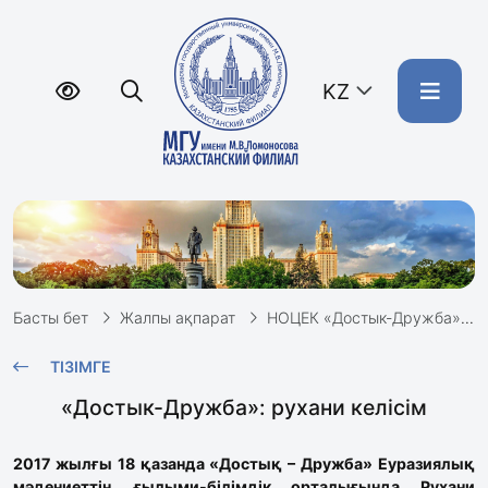
KZ
Басты бет
Жалпы ақпарат
НОЦЕК «Достык-Дружба»
ТІЗІМГЕ
«Достык-Дружба»: рухани келісім
2017 жылғы 18 қазанда «Достық – Дружба» Еуразиялық
мәдениеттің ғылыми-білімдік орталығында Рухани