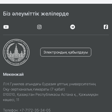
Біз әлеуміттік желілерде
Электрондық қабылдауы
Мекенжай
Л.Н.Гумилев атындағы Еуразия ұлттық университетінің
Оқу-зертханалық ғимараты (7 қабат)
010010, Қазақстан Республикасы Астана қ., Қажымұқан
көшесі, 11
Телефон: +7-7172-35-34-05