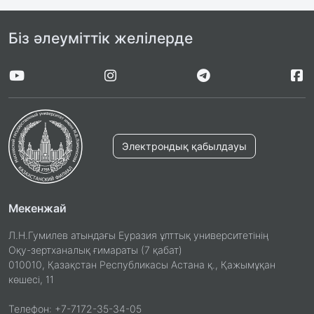
Біз әлеуміттік желілерде
Электрондық қабылдауы
Мекенжай
Л.Н.Гумилев атындағы Еуразия ұлттық университетінің
Оқу-зертханалық ғимараты (7 қабат)
010010, Қазақстан Республикасы Астана қ., Қажымұқан
көшесі, 11
Телефон: +7-7172-35-34-05