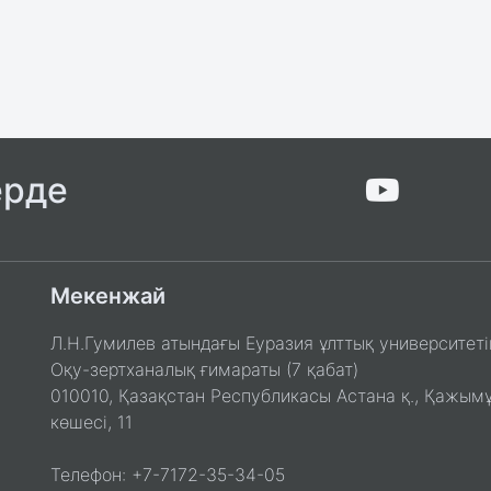
ерде
Мекенжай
Л.Н.Гумилев атындағы Еуразия ұлттық университеті
Оқу-зертханалық ғимараты (7 қабат)
010010, Қазақстан Республикасы Астана қ., Қажым
көшесі, 11
Телефон: +7-7172-35-34-05