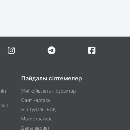
Пайдалы сілтемелер
нің
Жиі қойылатын сұрақтар
Сайт картасы
ұқан
Біз туралы БАҚ
Магистратура
Бакалавриат