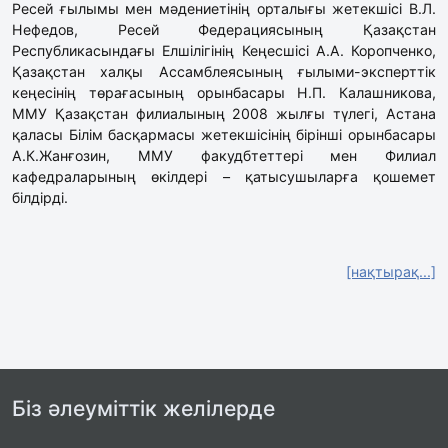
Ресей ғылымы мен мәдениетінің орталығы жетекшісі В.Л.
Нефедов, Ресей Федерациясының Қазақстан
Республикасындағы Елшілігінің Кеңесшісі А.А. Коропченко,
Қазақстан халқы Ассамблеясының ғылыми-эксперттік
кеңесінің төрағасының орынбасары Н.П. Калашникова,
ММУ Қазақстан филиалының 2008 жылғы түлегі, Астана
қаласы Білім басқармасы жетекшісінің бірінші орынбасары
А.К.Жанғозин, ММУ факудбтеттері мен Филиал
кафедраларының өкілдері – қатысушыларға қошемет
білдірді.
[нақтырақ...]
Біз әлеуміттік желілерде