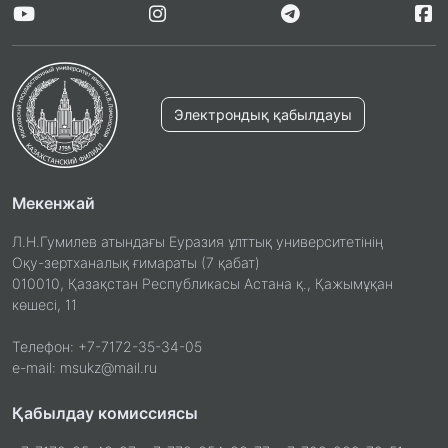
Электрондық қабылдауы
Мекенжай
Л.Н.Гумилев атындағы Еуразия ұлттық университетінің
Оқу-зертханалық ғимараты (7 қабат)
010010, Қазақстан Республикасы Астана қ., Қажымұқан
көшесі, 11
Телефон: +7-7172-35-34-05
e-mail: msukz@mail.ru
Қабылдау комиссиясы