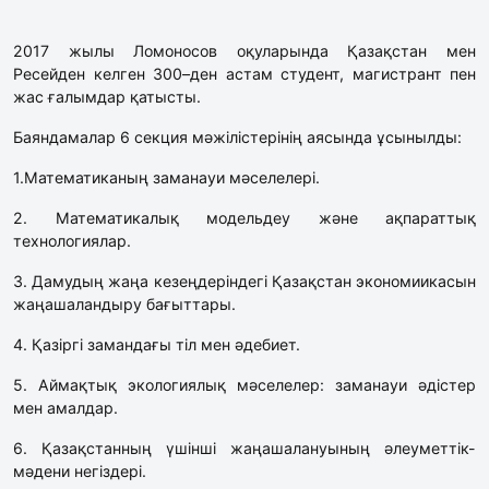
2017 жылы Ломоносов оқуларында Қазақстан мен
Ресейден келген 300–ден астам студент, магистрант пен
жас ғалымдар қатысты.
Баяндамалар 6 секция мәжілістерінің аясында ұсынылды:
1.Математиканың заманауи мәселелері.
2. Математикалық модельдеу және ақпараттық
технологиялар.
3. Дамудың жаңа кезеңдеріндегі Қазақстан экономиикасын
жаңашаландыру бағыттары.
4. Қазіргі замандағы тіл мен әдебиет.
5. Аймақтық экологиялық мәселелер: заманауи әдістер
мен амалдар.
6. Қазақстанның үшінші жаңашалануының әлеуметтік-
мәдени негіздері.