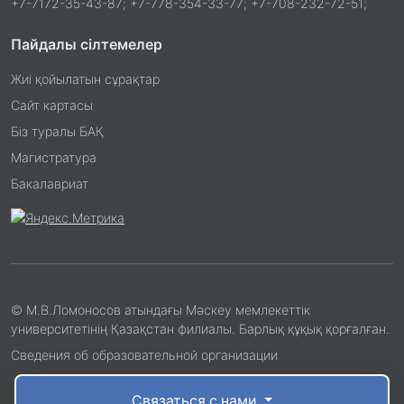
+7-7172-35-43-87; +7-778-354-33-77; +7-708-232-72-51;
Пайдалы сілтемелер
Жиі қойылатын сұрақтар
Сайт картасы
Біз туралы БАҚ
Магистратура
Бакалавриат
© М.В.Ломоносов атындағы Мәскеу мемлекеттік
университетінің Қазақстан филиалы. Барлық құқық қорғалған.
Сведения об образовательной организации
Связаться с нами