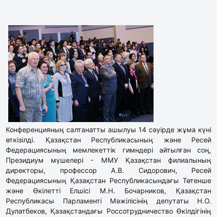
Конференцияның салтанатты ашылуы 14 сәуірде жұма күні
өткізілді. Қазақстан Республикасының және Ресей
Федерациясының мемлекеттік гимндері айтылған соң,
Президиум мүшелері - ММУ Қазақстан филиалының
директоры, профессор А.В. Сидорович, Ресей
Федерациясының Қазақстан Республикасындағы Төтенше
және Өкілетті Елшісі М.Н. Бочарников, Қазақстан
Республикасы Парламенті Мәжілісінің депутаты Н.О.
Дулатбеков, Қазақстандағы Россотрудничество Өкілдігінің