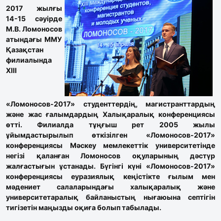
2017 жылғы
14-15 сәуірде
М.В. Ломоносов
атындағы ММУ
Қазақстан
филиалында
XIII
«Ломоносов-2017» студенттердің, магистранттардың
және жас ғалымдардың Халықаралық конференциясы
өтті. Филиалда тұңғыш рет 2005 жылы
ұйымдастырылып өткізілген «Ломоносов-2017»
конференциясы Мәскеу мемлекеттік университетінде
негізі қаланған Ломоносов оқуларының дәстүр
жалғастығын ұстанады. Бүгінгі күні «Ломоносов-2017»
конференциясы еуразиялық кеңістікте ғылым мен
мәдениет салаларындағы халықаралық және
университетаралық байланыстың нығаюына септігін
тигізетін маңызды оқиға болып табылады.