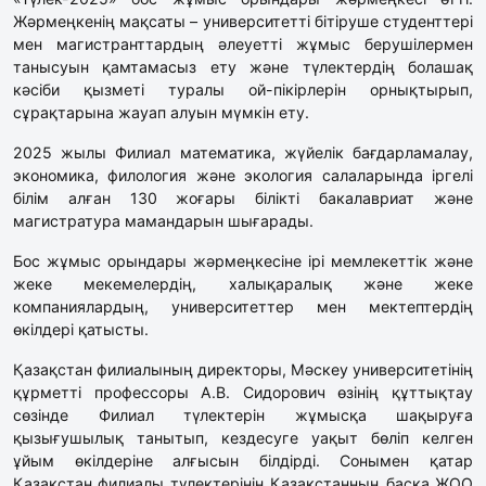
Жәрмеңкенің мақсаты – университетті бітіруше студенттері
мен магистранттардың әлеуетті жұмыс берушілермен
танысуын қамтамасыз ету және түлектердің болашақ
кәсіби қызметі туралы ой-пікірлерін орнықтырып,
сұрақтарына жауап алуын мүмкін ету.
2025 жылы Филиал математика, жүйелік бағдарламалау,
экономика, филология және экология салаларында іргелі
білім алған 130 жоғары білікті бакалавриат және
магистратура мамандарын шығарады.
Бос жұмыс орындары жәрмеңкесіне ірі мемлекеттік және
жеке мекемелердің, халықаралық және жеке
компаниялардың, университеттер мен мектептердің
өкілдері қатысты.
Қазақстан филиалының директоры, Мәскеу университетінің
құрметті профессоры А.В. Сидорович өзінің құттықтау
сөзінде Филиал түлектерін жұмысқа шақыруға
қызығушылық танытып, кездесуге уақыт бөліп келген
ұйым өкілдеріне алғысын білдірді. Сонымен қатар
Қазақстан филиалы түлектерінің Қазақстанның басқа ЖОО