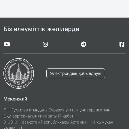
Біз әлеуміттік желілерде
Электрондық қабылдауы
Мекенжай
Л.Н.Гумилев атындағы Еуразия ұлттық университетінің
Оқу-зертханалық ғимараты (7 қабат)
010010, Қазақстан Республикасы Астана қ., Қажымұқан
көшесі, 11