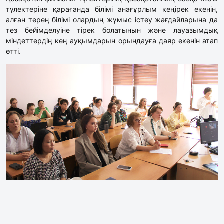
түлектеріне қарағанда білімі анағұрлым кеңірек екенін,
алған терең білімі олардың жұмыс істеу жағдайларына да
тез бейімделуіне тірек болатынын және лауазымдық
міндеттердің кең ауқымдарын орындауға даяр екенін атап
өтті.