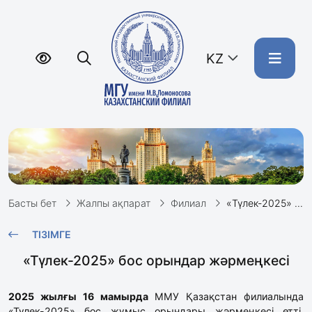
KZ
Басты бет
Жалпы ақпарат
Филиал
«Түлек-2025» бос орындар жәрмеңкесі
ТІЗІМГЕ
«Түлек-2025» бос орындар жәрмеңкесі
2025 жылғы 16 мамырда
ММУ Қазақстан филиалында
«Түлек-2025» бос жұмыс орындары жәрмеңкесі өтті.