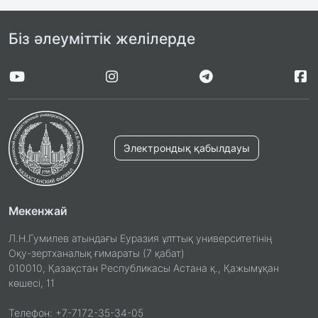
Біз әлеуміттік желілерде
Электрондық қабылдауы
Мекенжай
Л.Н.Гумилев атындағы Еуразия ұлттық университетінің
Оқу-зертханалық ғимараты (7 қабат)
010010, Қазақстан Республикасы Астана қ., Қажымұқан
көшесі, 11
Телефон: +7-7172-35-34-05