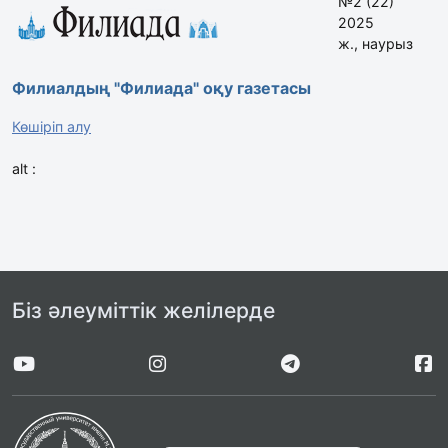
№2 (22)
2025
ж., наурыз
Филиалдың "Филиада" оқу газетасы
Көшіріп алу
alt :
Біз әлеуміттік желілерде