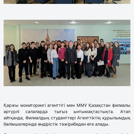
Қаржы мониторингі агенттігі мен ММУ Қазақстан филиалы
әртүрлі салаларда тығыз ынтымақтастықта. Атап
айтқанда, Филиалдың студенттері Агенттіктің құрылымдық
бөлімшелерінде өндірістік тәжірибеден өте алады.