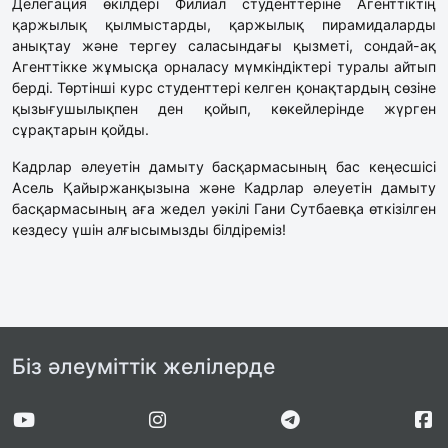
Делегация өкілдері Филиал студенттеріне Агенттіктің
қаржылық қылмыстарды, қаржылық пирамидаларды
анықтау және тергеу саласындағы қызметі, сондай-ақ
Агенттікке жұмысқа орналасу мүмкіндіктері туралы айтып
берді. Төртінші курс студенттері келген қонақтардың сөзіне
қызығушылықпен ден қойып, көкейлерінде жүрген
сұрақтарын қойды.
Кадрлар әлеуетін дамыту басқармасының бас кеңесшісі
Асель Қайыржанқызына және Кадрлар әлеуетін дамыту
басқармасының аға жедел уәкілі Гани Сутбаевқа өткізілген
кездесу үшін алғысымызды білдіреміз!
Біз әлеуміттік желілерде