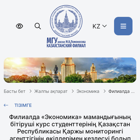
KZ
Басты бет
Жалпы ақпарат
Экономика
Филиалда «Экономика» мамандығының бітіруші курс студенттерінің Қазақстан Республикасы Қаржы мониторингі агенттігінің өкілдерімен кездесуі болып өтті
ТІЗІМГЕ
Филиалда «Экономика» мамандығының
бітіруші курс студенттерінің Қазақстан
Республикасы Қаржы мониторингі
агенттігінің өкілдерімен кездесуі болып