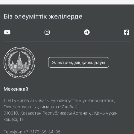
Біз әлеуміттік желілерде
Электрондық қабылдауы
Мекенжай
Л.Н.Гумилев атындағы Еуразия ұлттық университетінің
Оқу-зертханалық ғимараты (7 қабат)
010010, Қазақстан Республикасы Астана қ., Қажымұқан
көшесі, 11
Телефон: +7-7172-35-34-05