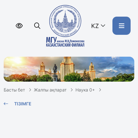
KZ
Басты бет
Жалпы ақпарат
Наука 0+
ТІЗІМГЕ