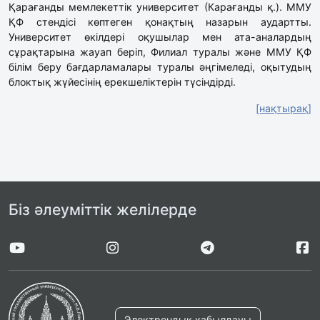
Қарағанды мемлекеттік университет (Карағанды қ.). ММУ
ҚФ стендісі көптеген қонақтың назарын аудартты.
Университет өкілдері оқушылар мен ата-аналардың
сұрақтарына жауап беріп, Филиал туралы және ММУ ҚФ
білім беру бағдарламалары туралы әңгімеледі, оқытудың
блоктық жүйесінің ерекшеліктерін түсіндірді.
[нақтырақ]
Біз әлеуміттік желілерде
Электрондық қабылдауы