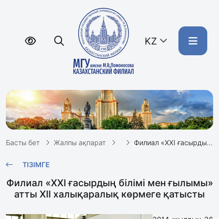
KZ
Басты бет
Жалпы ақпарат
Филиал «ХХІ ғасырдың білімі мен ғылымы» атты XII халықаралық көрмеге қатысты
ТІЗІМГЕ
Филиал «ХХІ ғасырдың білімі мен ғылымы»
атты XII халықаралық көрмеге қатысты