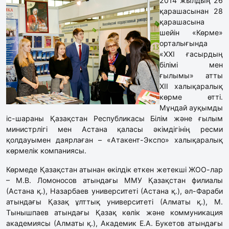
2014 жылдың 26
қарашасынан 28
қарашасына
шейін «Көрме»
орталығында
«ХХІ ғасырдың
білімі мен
ғылымы» атты
ХІІ халықаралық
көрме өтті.
Мұндай ауқымды
іс-шараны Қазақстан Республикасы Білім және ғылым
министрлігі мен Астана қаласы әкімдігінің ресми
қолдауымен даярлаған – «Атакент-Экспо» халықаралық
көрмелік компаниясы.
Көрмеде Қазақстан атынан өкілдік еткен жетекші ЖОО-лар
– М.В. Ломоносов атындағы ММУ Қазақстан филиалы
(Астана қ.), Назарбаев университеті (Астана қ.), әл-Фараби
атындағы Қазақ ұлттық университеті (Алматы қ.), М.
Тынышпаев атындағы Қазақ көлік және коммуникация
академиясы (Алматы қ.), Академик Е.А. Букетов атындағы