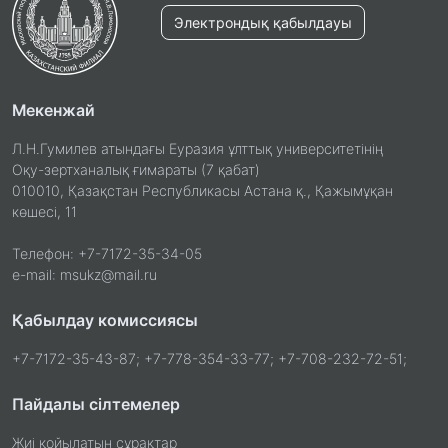
Электрондық қабылдауы
Мекенжай
Л.Н.Гумилев атындағы Еуразия ұлттық университетінің
Оқу-зертханалық ғимараты (7 қабат)
010010, Қазақстан Республикасы Астана қ., Қажымұқан
көшесі, 11
Телефон: +7-7172-35-34-05
e-mail: msukz@mail.ru
Қабылдау комиссиясы
+7-7172-35-43-87; +7-778-354-33-77; +7-708-232-72-51;
Пайдалы сілтемелер
Жиі қойылатын сұрақтар