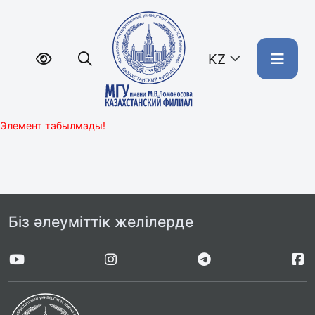
KZ
Элемент табылмады!
Біз әлеуміттік желілерде