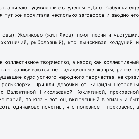
– спрашивают удивленные студенты. «Да от бабушки еще
я тут же прочитала несколько заговоров и заодно его
товы), Желяково (жил Яков), поют песни и частушки.
охотничий, рыболовный), кто выискивал колдуний и
е коллективное творчество, а народ как коллективный
поле, записываются нетрадиционные жанры, ранее не
ушавшие курс устного народного творчества, не сразу
е фольклор?». Пришли девочки от Зинаиды Петровны
с Валентиной Николаевной Коклягиной, прекрасной
ентарий, поняла – вот он, включенный в жизнь и быт
сота одинаково почетны, что полезное – прекрасно, а