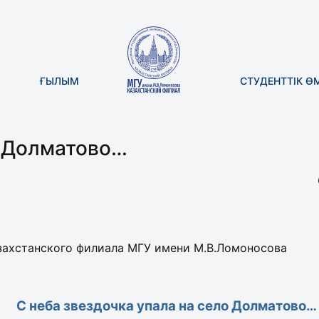
ҒЫЛЫМ
СТУДЕНТТІК Ө
о Долматово…
захстанского филиала МГУ имени М.В.Ломоносова
С неба звездочка упала на село Долматово…