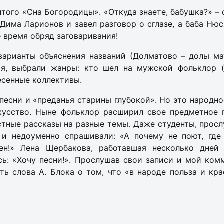
нитого «Сна Богородицы». «Откуда знаете, бабушка?» 
Дима Ларионов и завел разговор о сглазе, а баба Нюс
 время обряд заговаривания!
варианты объяснения названий (Долматово – долы ма
я, выбрали жанры: кто шел на мужской фольклор (
песенные коллективы.
есни и «преданья старины глубокой». Но это народно
кусство. Ныне фольклор расширил свое предметное 
стные рассказы на разные темы. Даже студенты, просл
, и недоуменно спрашивали: «А почему не поют, гд
ен!» Лена Щербакова, работавшая несколько дней 
ь: «Хочу песни!». Прослушав свои записи и мой комм
ть слова А. Блока о том, что «в народе польза и кра