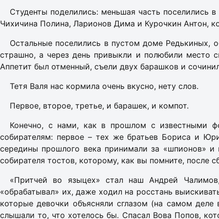
Студенты поделились: меньшая часть поселились в 
Чихичина Полина, Ларионов Дима и Курочкин Антон, ко
Остальные поселились в пустом доме Редькиных, об
страшно, а через день привыкли и полюбили место с
Аппетит был отменный, съели двух барашков и сочини
Тетя Валя нас кормила очень вкусно, нету слов.
Первое, второе, третье, и барашек, и компот.
Конечно, с нами, как в прошлом с известными ф
собирателям: первое – тех же братьев Бориса и Юри
середины прошлого века принимали за «шпионов» и 
собирателя тостов, которому, как вы помните, после 
«Притчей во языцех» стал наш Андрей Чалимов,
«обрабатывал» их, даже ходил на росстань выискивать
которые девочки объясняли сглазом (на самом деле в
слышали то, что хотелось бы. Спасал Вова Попов, ко