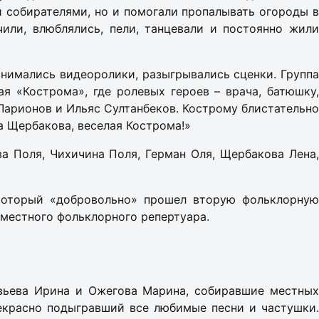
 собирателями, но и помогали пропалывать огороды в
чили, влюблялись, пели, танцевали и постоянно жили
снимались видеоролики, разыгрывались сценки. Группа
ая «Кострома», где ролевых героев – врача, батюшку,
 Ларионов и Ильяс Султанбеков. Кострому блистательно
а Щербакова, веселая Кострома!»
ва Поля, Чихичина Поля, Герман Оля, Щербакова Лена,
который «добровольно» прошел вторую фольклорную
ь местного фольклорного репертуара.
вьева Ирина и Ожегова Марина, собиравшие местных
рекрасно подыгравший все любимые песни и частушки.