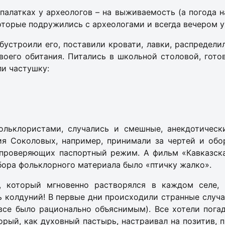
палатках у археологов – на выживаемость (а погода н
торые подружились с археологами и всегда вечером ухо
устроили его, поставили кровати, лавки, распредели
воего обитания. Питались в школьной столовой, гото
ли частушку:
ольклористами, случались и смешные, анекдотическ
я Соколовых, например, принимали за чертей и обор
проверяющих паспортный режим. А фильм «Кавказска
сбора фольклорного материала было «птичку жалко».
 который мгновенно растворялся в каждом селе, 
 колдуний! В первые дни происходили странные случаи
се было рационально объяснимым). Все хотели погада
торый, как духовный пастырь, настраивал на позитив,