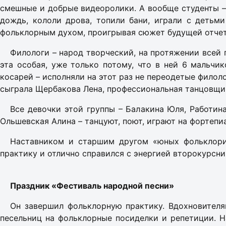
смешные и добрые видеоролики. А вообще студенты –
дождь, кололи дрова, топили бани, играли с детьми
фольклорным духом, проигрывая сюжет будущей отче
Филологи – народ творческий, на протяжении всей 
эта особая, уже только потому, что в ней 6 мальчик
косарей – исполняли на этот раз не переодетые филол
сыграла Щербакова Лена, профессиональная танцовщиц
Все девочки этой группы – Балакина Юля, Работин
Ольшевская Алина – танцуют, поют, играют на фортепиа
Наставником и старшим другом «юных фольклори
практику и отлично справился с энергией второкурсни
Праздник «Фестиваль народной песни»
Он завершил фольклорную практику. Вдохновител
песельниц на фольклорные посиделки и репетиции. Н