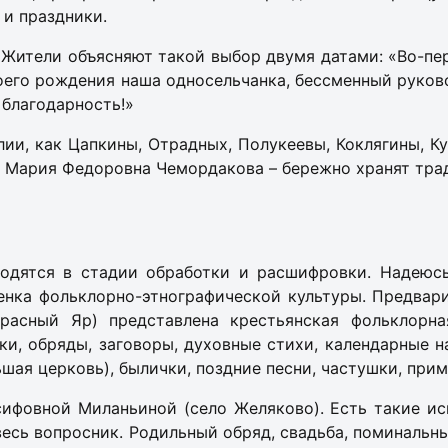
 и праздники.
 Жители объясняют такой выбор двумя датами: «Во-пер
своего рождения наша односельчанка, бессменный руко
 благодарность!»
ии, как Цапкины, Отрадных, Полукеевы, Коклягины, К
, Мария Федоровна Чемордакова – бережно хранят тра
одятся в стадии обработки и расшифровки. Надеюсь
ценка фольклорно-этнографической культуры. Предвар
расный Яр) представлена крестьянская фольклорная
и, обряды, заговоры, духовные стихи, календарные н
шая церковь), былички, поздние песни, частушки, прим
ифовной Миланьиной (село Желяково). Есть такие ис
 весь вопросник. Родильный обряд, свадьба, поминаль