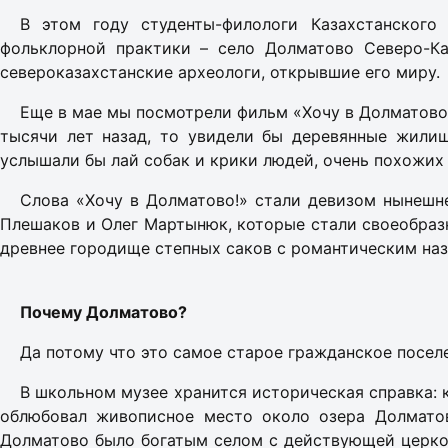
В этом году студенты-филологи Казахстанского
фольклорной практики – село Долматово Северо-Ка
североказахстанские археологи, открывшие его миру.
Еще в мае мы посмотрели фильм «Хочу в Долматово»
тысячи лет назад, то увидели бы деревянные жили
услышали бы лай собак и крики людей, очень похожих
Слова «Хочу в Долматово!» стали девизом нынешн
Плешаков и Олег Мартынюк, которые стали своеобраз
древнее городище степных саков с романтическим наз
Почему Долматово?
Да потому что это самое старое гражданское поселе
В школьном музее хранится историческая справка: к
облюбовал живописное место около озера Долматов
Долматово было богатым селом с действующей церков