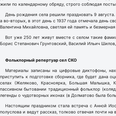
жили по календарному обряду, строго соблюдая посты
День рождения села решили праздновать 9 августа.
а во-вторых, в этот день с 1937 года отмечала день 
Валентина Михайловна, светлая ей память и безмерная
Вот уже 250 лет живут вместе с селом такие фамил
Борис Степанович Грунтовский, Василий Ильич Шилов
Фольклорный репертуар сел СКО
Материалы записаны на цифровые диктофоны, нах
приступить к подготовке сборника, где будет дана о
селах (Желяково, Красноярка, Большая Малышка, К
пассивном бытовании традиционный фольклор (колядк
легенды о чудотворных иконах (в Долматово была боль
Настоящим праздником стала встреча с Анной Иос
полуслова и ведут рассказ, толково отвечая почти на