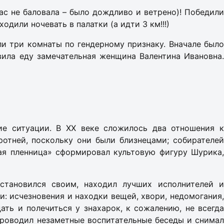
ас не баловала – было дождливо и ветрено)! Победили
дили ночевать в палатки (а идти 3 км!!!)
ли три комнаты по гендерному признаку. Вначале было
вила еду замечательная женщина Валентина Ивановна.
ие ситуации. В ХХ веке сложилось два отношения к
отней, поскольку они были близнецами; собирателей
я пленница» сформировал культовую фигуру Шурика,
становился своим, находил лучших исполнителей и
: исчезновения и находки вещей, хвори, недомогания,
ть и полечиться у знахарок, к сожалению, не всегда
 проводил незаметные воспитательные беседы и снимал