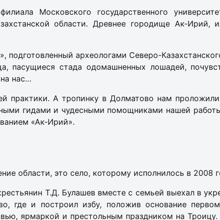
 филиала Московского государственного универси
захстанской области. Древнее городище Ак-Ирий, и
, подготовленный археологами Северо-Казахстанского
ща, пасущиеся стада одомашненных лошадей, почувс
 на нас…
ей практики. А тропинку в Долматово нам проложили
ными гидами и чудесными помощниками нашей работы 
ванием «Ак-Ирий».
ние области, это село, которому исполнилось в 2008 г
рестьянин Т.Д. Булашев вместе с семьей выехал в укре
о, где и построил избу, положив основание первом
ью, ярмаркой и престольным праздником на Троицу. 