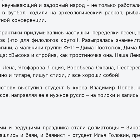
 неунывающий и задорный народ – не только работали
 в футбол, ходили на археологический раскоп, рыба
тной конференции.
практики придумывались частушки, переделки песен, 
ов (что для филологов круто!). Разыгралась знаменит
огини, а мальчики группы Ф-11 – Дима Постолюк, Дима
а: «Высока и стройна, как тростиночка она. Наша Лен
а Лена, Ягофарова Люция, Воробьева Оксана, Пестере
но и гитаре, пишут стихи, и все хороши собой!
стов» выступил студент 5 курса Владимир Попов, 
ков, направляя ее в нужное русло – на поиски и запис
ями и ведущими праздника стали долматовцы – Зино
ашлись и баян, и баянист – студент Илья Головин, п