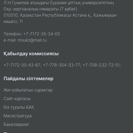
Л.Н.Гумилев атындағы Еуразия ұлттық университетінің
Оқу-зертханалық ғимараты (7 қабат)
010010, Қазақстан Республикасы Астана қ., Қажымұқан
көшесі, 11
Телефон: +7-7172-35-34-05
e-mail: msukz@mail.ru
Қабылдау комиссиясы
+7-7172-35-43-87; +7-778-354-33-77; +7-708-232-72-51;
Пайдалы сілтемелер
Жиі қойылатын сұрақтар
Сайт картасы
Біз туралы БАҚ
Магистратура
Бакалавриат