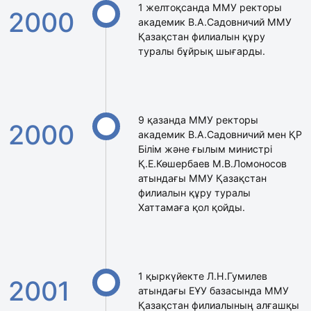
1 желтоқсанда ММУ ректоры
2000
академик В.А.Садовничий ММУ
Қазақстан филиалын құру
туралы бұйрық шығарды.
9 қазанда ММУ ректоры
2000
академик В.А.Садовничий мен ҚР
Білім және ғылым министрі
Қ.Е.Көшербаев М.В.Ломоносов
атындағы ММУ Қазақстан
филиалын құру туралы
Хаттамаға қол қойды.
1 қыркүйекте Л.Н.Гумилев
2001
атындағы ЕҰУ базасында ММУ
Қазақстан филиалының алғашқы