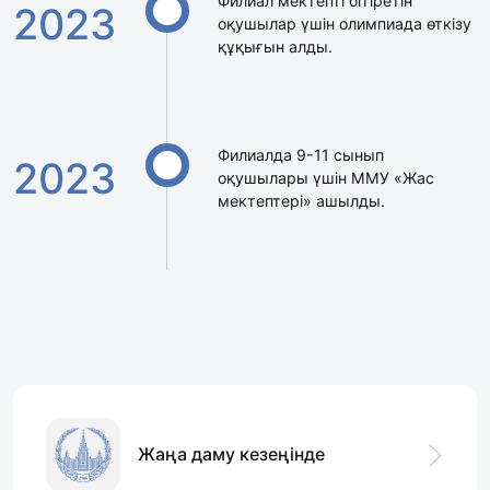
Филиал мектепті бітіретін
2023
оқушылар үшін олимпиада өткізу
құқығын алды.
Филиалда 9-11 сынып
2023
оқушылары үшін ММУ «Жас
мектептері» ашылды.
Жаңа даму кезеңінде