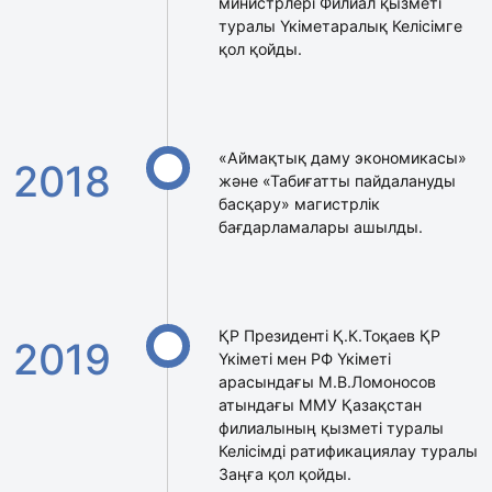
министрлері Филиал қызметі
туралы Үкіметаралық Келісімге
қол қойды.
«Аймақтық даму экономикасы»
2018
және «Табиғатты пайдалануды
басқару» магистрлік
бағдарламалары ашылды.
ҚР Президенті Қ.К.Тоқаев ҚР
2019
Үкіметі мен РФ Үкіметі
арасындағы М.В.Ломоносов
атындағы ММУ Қазақстан
филиалының қызметі туралы
Келісімді ратификациялау туралы
Заңға қол қойды.