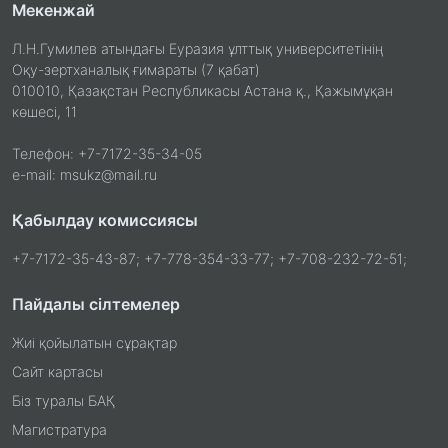
Мекенжай
Л.Н.Гумилев атындағы Еуразия ұлттық университетінің
Оқу-зертханалық ғимараты (7 қабат)
010010, Қазақстан Республикасы Астана қ., Қажымұқан
көшесі, 11
Телефон: +7-7172-35-34-05
e-mail: msukz@mail.ru
Қабылдау комиссиясы
+7-7172-35-43-87; +7-778-354-33-77; +7-708-232-72-51;
Пайдалы сілтемелер
Жиі қойылатын сұрақтар
Сайт картасы
Біз туралы БАҚ
Магистратура