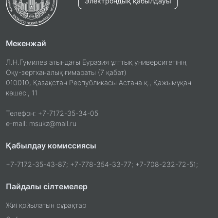
Электрондық қабылдауы
Мекенжай
Л.Н.Гумилев атындағы Еуразия ұлттық университетінің
Оқу-зертханалық ғимараты (7 қабат)
010010, Қазақстан Республикасы Астана қ., Қажымұқан
көшесі, 11
Телефон: +7-7172-35-34-05
e-mail: msukz@mail.ru
Қабылдау комиссиясы
+7-7172-35-43-87; +7-778-354-33-77; +7-708-232-72-51;
Пайдалы сілтемелер
Жиі қойылатын сұрақтар