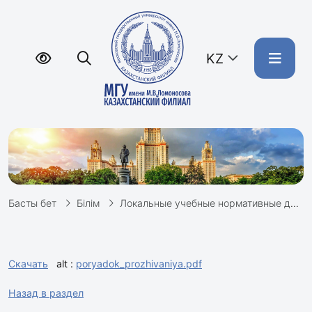
KZ
Басты бет
Білім
Локальные учебные нормативные документы
Скачать
alt :
poryadok_prozhivaniya.pdf
Назад в раздел