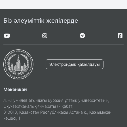
Біз әлеуміттік желілерде
Электрондық қабылдауы
Мекенжай
Л.Н.Гумилев атындағы Еуразия ұлттық университетінің
Оқу-зертханалық ғимараты (7 қабат)
010010, Қазақстан Республикасы Астана қ., Қажымұқан
көшесі, 11