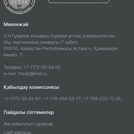
Мекенжай
Л.Н.Гумилев атындағы Еуразия ұлттық университетінің
Оқу-зертханалық ғимараты (7 қабат)
010010, Қазақстан Республикасы Астана қ., Қажымұқан
көшесі, 11
Телефон: +7-7172-35-34-05
e-mail: msukz@mail.ru
Қабылдау комиссиясы
+7-7172-35-43-87; +7-778-354-33-77; +7-708-232-72-51;
Пайдалы сілтемелер
Жиі қойылатын сұрақтар
Сайт картасы